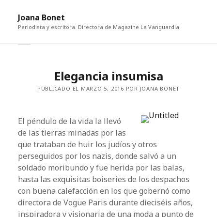
abri
Joana Bonet
me
Periodista y escritora. Directora de Magazine La Vanguardia
abrir
Barra
barra
lateral
lateral
Elegancia insumisa
PUBLICADO EL MARZO 5, 2016 POR JOANA BONET
El péndulo de la vida la llevó
de las tierras minadas por las
que trataban de huir los judíos y otros
perseguidos por los nazis, donde salvó a un
soldado moribundo y fue herida por las balas,
hasta las exquisitas boiseries de los despachos
con buena calefacción en los que gobernó como
directora de Vogue Paris durante dieciséis años,
inspiradora y visionaria de una moda a punto de