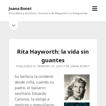
abrir
Joana Bonet
menú
Periodista y escritora. Directora de Magazine La Vanguardia
abrir
Barra
barra
lateral
lateral
Rita Hayworth: la vida sin
guantes
PUBLICADO EL FEBRERO 27, 2016 POR JOANA BONET
Su belleza la condenó
desde niña, cuando su
padre, el bailarín
sevillano Eduardo
Cansino, la obligó a
vestirse y maquillarse