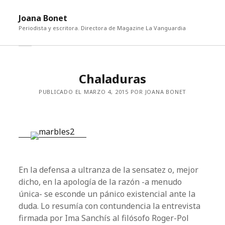
abri
Joana Bonet
me
Periodista y escritora. Directora de Magazine La Vanguardia
abrir
Barra
barra
lateral
lateral
Chaladuras
PUBLICADO EL MARZO 4, 2015 POR JOANA BONET
En la defensa a ultranza de la sensatez o, mejor
dicho, en la apología de la razón -a menudo
única- se esconde un pánico existencial ante la
duda. Lo resumía con contundencia la entrevista
firmada por Ima Sanchís al filósofo Roger-Pol