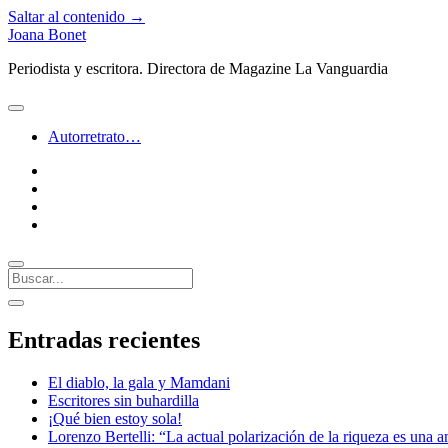
Saltar al contenido →
Joana Bonet
Periodista y escritora. Directora de Magazine La Vanguardia
abrir
menú
Autorretrato…
twitter
facebook
instagram
linkedin
Buscar
Barra
abrir
lateral
barra
Entradas recientes
lateral
El diablo, la gala y Mamdani
Escritores sin buhardilla
¡Qué bien estoy sola!
Lorenzo Bertelli: “La actual polarización de la riqueza es una a