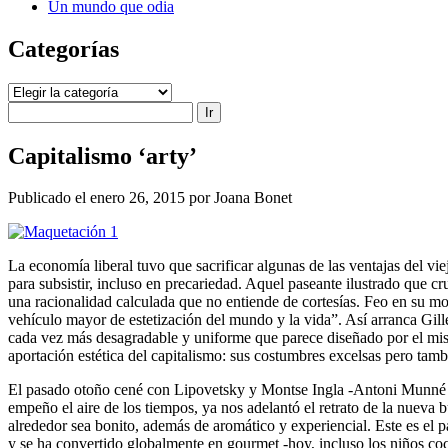
Un mundo que odia
Categorías
Categorías
Buscar
Capitalismo ‘arty’
Publicado el enero 26, 2015 por Joana Bonet
La economía liberal tuvo que sacrificar algunas de las ventajas del vi
para subsistir, incluso en precariedad. Aquel paseante ilustrado que 
una racionalidad calculada que no entiende de cortesías. Feo en su mora
vehículo mayor de estetización del mundo y la vida”. Así arranca Gi
cada vez más desagradable y uniforme que parece diseñado por el mism
aportación estética del capitalismo: sus costumbres excelsas pero tamb
El pasado otoño cené con Lipovetsky y Montse Ingla -Antoni Munné c
empeño el aire de los tiempos, ya nos adelantó el retrato de la nueva b
alrededor sea bonito, además de aromático y experiencial. Este es el 
y se ha convertido globalmente en gourmet -hoy, incluso los niños coc