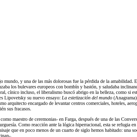
ejo mundo, y una de las más dolorosas fue la pérdida de la amabilidad. 
cruzaba los bulevares europeos con bombín y bastón, y saludaba inclinan
l, cínico incluso, el liberalismo buscó abrigo en la belleza, como si es
lles Lipovetsky su nuevo ensayo:
La estetización del mundo
(Anagrama), 
o arquitecto encargado de levantar centros comerciales, hoteles, aero
ién sus fracasos.
omo maestro de ceremonias- en Farga, después de una de las Converse
urguesía. Como reacción ante la lógica hiperracional, esta se refugia en
paisaje que en poco menos de un cuarto de siglo hemos habitado: una so
inan-.