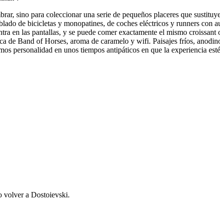
mbrar, sino para coleccionar una serie de pequeños placeres que sustituy
blado de bicicletas y monopatines, de coches eléctricos y runners con a
centra en las pantallas, y se puede comer exactamente el mismo croissan
de Band of Horses, aroma de caramelo y wifi. Paisajes fríos, anodinos 
mos personalidad en unos tiempos antipáticos en que la experiencia est
o volver a Dostoievski.