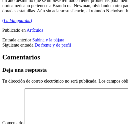
un año desmintió que se hubiese retirado al tener problemas para mem
norteamericano pertenece a Brando o a Newman, olvidando a otra par
doradas estatuillas. Aún sin aclarar su silencio, al rotundo Nicholson
(
La Vanguardia
)
Publicado en
Artículos
Entrada anterior
Sabina y la pájara
Siguiente entrada
De frente y de perfil
Comentarios
Deja una respuesta
Tu dirección de correo electrónico no será publicada.
Los campos obli
Comentario