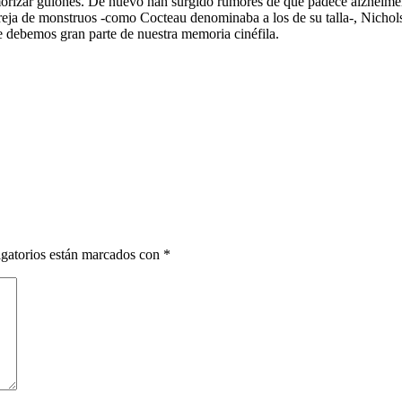
orizar guiones. De nuevo han surgido rumores de que padece alzheimer.
eja de monstruos -como Cocteau denominaba a los de su talla-, Nichols
 le debemos gran parte de nuestra memoria cinéfila.
gatorios están marcados con
*