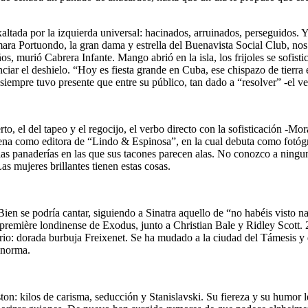
exaltada por la izquierda universal: hacinados, arruinados, perseguidos.
Omara Portuondo, la gran dama y estrella del Buenavista Social Club, n
murió Cabrera Infante. Mango abrió en la isla, los frijoles se sofisti
ar el deshielo. “Hoy es fiesta grande en Cuba, ese chispazo de tierra 
a siempre tuvo presente que entre su público, tan dado a “resolver” -el
, el del tapeo y el regocijo, el verbo directo con la sofisticación -Mor
trena como editora de “Lindo & Espinosa”, en la cual debuta como fotógr
as panaderías en las que sus tacones parecen alas. No conozco a ninguna
as mujeres brillantes tienen estas cosas.
e. Bien se podría cantar, siguiendo a Sinatra aquello de “no habéis vis
 première londinense de Exodus, junto a Christian Bale y Ridley Scott.
atrio: dorada burbuja Freixenet. Se ha mudado a la ciudad del Támesis y
 norma.
: kilos de carisma, seducción y Stanislavski. Su fiereza y su humor 