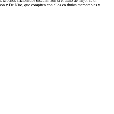
 Muchos aficionados discuten aún si el título de mejor actor
on y De Niro, que compiten con ellos en títulos memorables y