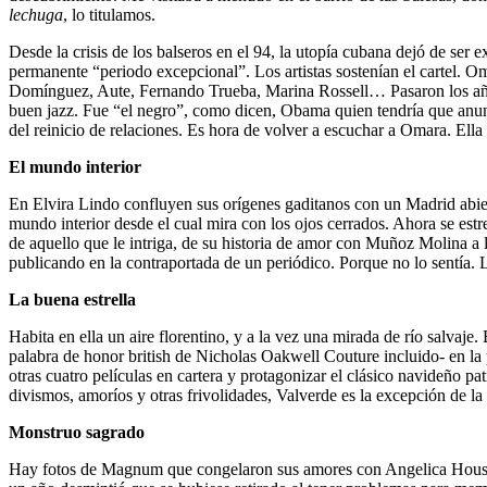
lechuga
, lo titulamos.
Desde la crisis de los balseros en el 94, la utopía cubana dejó de ser 
permanente “periodo excepcional”. Los artistas sostenían el cartel. 
Domínguez, Aute, Fernando Trueba, Marina Rossell… Pasaron los años, 
buen jazz. Fue “el negro”, como dicen, Obama quien tendría que anunci
del reinicio de relaciones. Es hora de volver a escuchar a Omara. Ell
El mundo interior
En Elvira Lindo confluyen sus orígenes gaditanos con un Madrid abierto
mundo interior desde el cual mira con los ojos cerrados. Ahora se es
de aquello que le intriga, de su historia de amor con Muñoz Molina a l
publicando en la contraportada de un periódico. Porque no lo sentía. L
La buena estrella
Habita en ella un aire florentino, y a la vez una mirada de río salvaj
palabra de honor british de Nicholas Oakwell Couture incluido- en la
otras cuatro películas en cartera y protagonizar el clásico navideño p
divismos, amoríos y otras frivolidades, Valverde es la excepción de la
Monstruo sagrado
Hay fotos de Magnum que congelaron sus amores con Angelica Houston