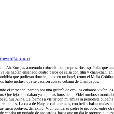
de Air Europa, a menudo coincidía con empresarios españoles que ac
 ya les habían enseñado cuatro pasos de salsa con filin y chan-chan, en
y prohibía que pudieran dormir juntos en un hotel, como el Melià Cohiba
os hubo incluso que se casaron con su cubana de Cienfuegos.
do el carnet del partido por una grifería de oro, los cubanos vivían los
resión. Qué lejos quedaban ya aquellas fotos de un Fidel rumboso montado
 su hija Alina. La íbamos a visitar con mi amiga la periodista bilbaína
re dientes. La casa de Naty se caía a trozos, con bellas balaustradas co
 fuera portavoz del exilio. Vivir contra su padre le provocó, entre otra
nde cenaba un puñado de anacardos, hasta que un día le propuse que esc