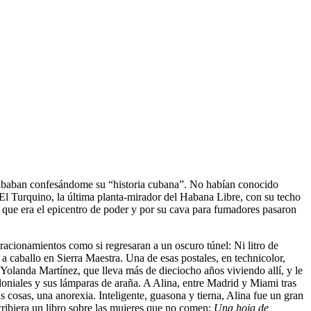
ababan confesándome su “historia cubana”. No habían conocido
 El Turquino, la última planta-mirador del Habana Libre, con su techo
, que era el epicentro de poder y por su cava para fumadores pasaron
 racionamientos como si regresaran a un oscuro túnel: Ni litro de
 a caballo en Sierra Maestra. Una de esas postales, en technicolor,
 Yolanda Martínez, que lleva más de dieciocho años viviendo allí, y le
loniales y sus lámparas de araña. A Alina, entre Madrid y Miami tras
s cosas, una anorexia. Inteligente, guasona y tierna, Alina fue un gran
ribiera un libro sobre las mujeres que no comen:
Una hoja de