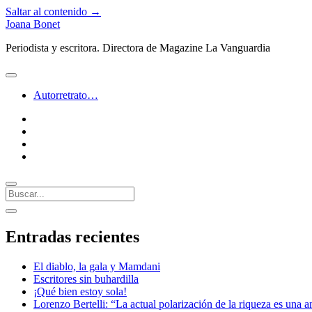
Saltar al contenido →
Joana Bonet
Periodista y escritora. Directora de Magazine La Vanguardia
abrir
menú
Autorretrato…
twitter
facebook
instagram
linkedin
Buscar
Barra
abrir
lateral
barra
Entradas recientes
lateral
El diablo, la gala y Mamdani
Escritores sin buhardilla
¡Qué bien estoy sola!
Lorenzo Bertelli: “La actual polarización de la riqueza es una a