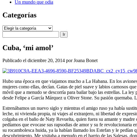
Un mundo que odia
Categorías
Categorías
Buscar
Cuba, ‘mi amol’
Publicado el diciembre 20, 2014 por Joana Bonet
Hubo una época en que viajamos mucho a La Habana. En los aviones 
mujeres como ellas, decían. Gatas de piel suave y labios carnosos que
móvil que a menudo se descorría para bailar bajo las estrellas. La le
desde Felipe a García Márquez u Oliver Stone. Su pasión quemaba. L
Estrenábamos un nuevo siglo y mientras el amigo ruso ya había sustitui
leche, ni vivienda propia, ni viajes al extranjero, ni libertad de exp
colgaba en el baño de Naty Revuelta, quien fuera su amante y madre de
pedíamos que evocase sus rapsodias de amor y su fe revolucionaria ent
su rocambolesca huida, ya la habían llamado los Estefan y le pedían que
descubrimiento. Me visitaba a menudo en el barrio de las Salesas, do