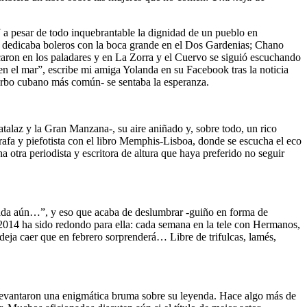
 Y a pesar de todo inquebrantable la dignidad de un pueblo en
os dedicaba boleros con la boca grande en el Dos Gardenias; Chano
caron en los paladares y en La Zorra y el Cuervo se siguió escuchando
en el mar”, escribe mi amiga Yolanda en su Facebook tras la noticia
 verbo cubano más común- se sentaba la esperanza.
atalaz y la Gran Manzana-, su aire aniñado y, sobre todo, un rico
afa y piefotista con el libro Memphis-Lisboa, donde se escucha el eco
 otra periodista y escritora de altura que haya preferido no seguir
to nada aún…”, y eso que acaba de deslumbrar -guiño en forma de
 2014 ha sido redondo para ella: cada semana en la tele con Hermanos,
 deja caer que en febrero sorprenderá… Libre de trifulcas, lamés,
levantaron una enigmática bruma sobre su leyenda. Hace algo más de