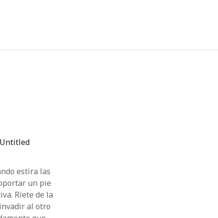
twitter
facebook
instagram
linkedin
ndo estira las
oportar un pie
iva. Ríete de la
nvadir al otro