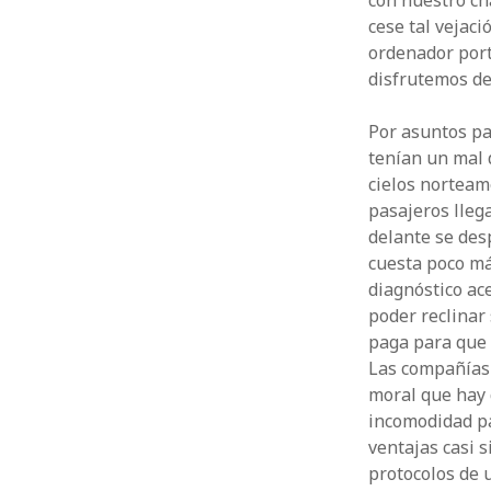
con nuestro ch
cese tal vejaci
ordenador port
disfrutemos de
Por asuntos pa
tenían un mal 
cielos norteam
pasajeros lleg
delante se des
cuesta poco má
diagnóstico ac
poder reclinar 
paga para que 
Las compañías 
moral que hay 
incomodidad pa
ventajas casi 
protocolos de u