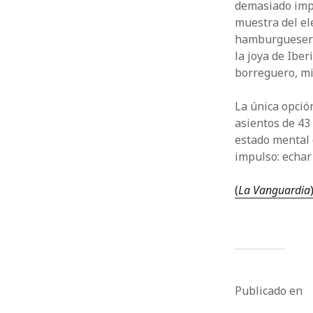
demasiado impe
muestra del ele
hamburguesería
la joya de Iber
borreguero, mie
La única opció
asientos de 43 
estado mental 
impulso: echar
(
La Vanguardia
Publicado en