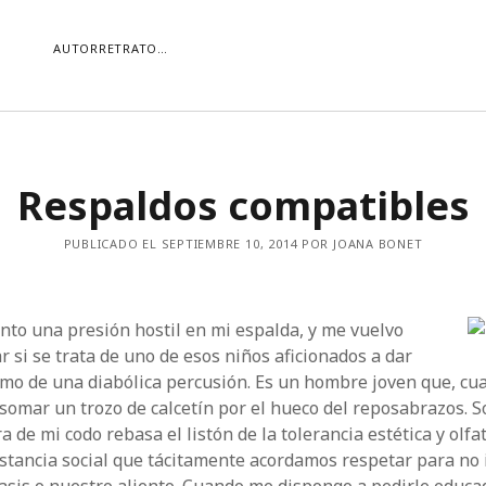
AUTORRETRATO…
ORÍAS
Respaldos compatibles
ías
Buscar
PUBLICADO EL SEPTIEMBRE 10, 2014 POR JOANA BONET
ento una presión hostil en mi espalda, y me vuelvo
 si se trata de uno de esos niños aficionados a dar
itmo de una diabólica percusión. Es un hombre joven que, cua
asomar un trozo de calcetín por el hueco del reposabrazos. S
ra de mi codo rebasa el listón de la tolerancia estética y olfat
istancia social que tácitamente acordamos respetar para no i