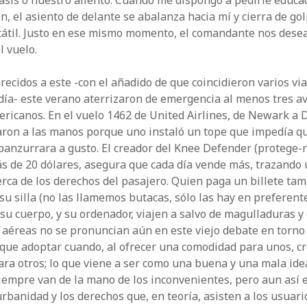
asis o nuestro aliento. Cuando me dispongo a pedirle educ
ón, el asiento de delante se abalanza hacia mí y cierra de go
átil. Justo en ese mismo momento, el comandante nos dese
l vuelo.
recidos a este -con el añadido de que coincidieron varios vi
día- este verano aterrizaron de emergencia al menos tres av
ericanos. En el vuelo 1462 de United Airlines, de Newark a 
aron a las manos porque uno instaló un tope que impedía qu
panzurrara a gusto. El creador del Knee Defender (protege-r
s de 20 dólares, asegura que cada día vende más, trazando
erca de los derechos del pasajero. Quien paga un billete ta
su silla (no las llamemos butacas, sólo las hay en preferente)
su cuerpo, y su ordenador, viajen a salvo de magulladuras y 
aéreas no se pronuncian aún en este viejo debate en torno 
que adoptar cuando, al ofrecer una comodidad para unos, c
ra otros; lo que viene a ser como una buena y una mala idea
siempre van de la mano de los inconvenientes, pero aun así e
rbanidad y los derechos que, en teoría, asisten a los usuari