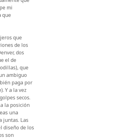
adamente que
lpe mi
a que
ajeros que
iones de los
Denver, dos
e el de
odillas), que
 un ambiguo
mbién paga por
. Y a la vez
golpes secos.
a la posición
reas una
 juntas. Las
l diseño de los
os son