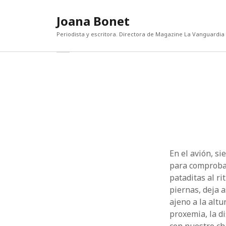
Joana Bonet
Periodista y escritora. Directora de Magazine La Vanguardia
abrir
Barra
barra
lateral
lateral
ENTRADAS RECIENTES
CATEG
Categor
El diablo, la gala y Mamdani
Escritores sin buhardilla
¡Qué bien estoy sola!
Lorenzo Bertelli: “La actual polarización de
la riqueza es una amenaza para el sector
del lujo”
En el avión, si
Un mundo que odia
para comprobar
pataditas al r
piernas, deja 
ajeno a la altu
proxemia, la d