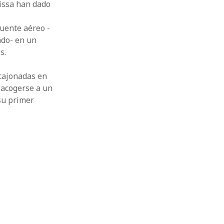
vissa han dado
uente aéreo -
ado- en un
s.
ncajonadas en
e acogerse a un
su primer