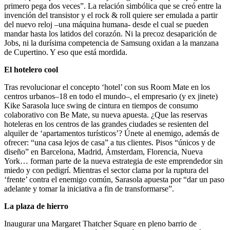
primero pega dos veces”. La relación simbólica que se creó entre la
invención del transistor y el rock & roll quiere ser emulada a partir
del nuevo reloj –una máquina humana- desde el cual se pueden
mandar hasta los latidos del corazón. Ni la precoz desaparición de
Jobs, ni la durísima competencia de Samsung oxidan a la manzana
de Cupertino. Y eso que está mordida.
El hotelero cool
Tras revolucionar el concepto ‘hotel’ con sus Room Mate en los
centros urbanos–18 en todo el mundo–, el empresario (y ex jinete)
Kike Sarasola luce swing de cintura en tiempos de consumo
colaborativo con Be Mate, su nueva apuesta. ¿Que las reservas
hoteleras en los centros de las grandes ciudades se resienten del
alquiler de ‘apartamentos turísticos’? Únete al enemigo, además de
ofrecer: “una casa lejos de casa” a tus clientes. Pisos “únicos y de
diseño” en Barcelona, Madrid, Ámsterdam, Florencia, Nueva
York… forman parte de la nueva estrategia de este emprendedor sin
miedo y con pedigrí. Mientras el sector clama por la ruptura del
‘frente’ contra el enemigo común, Sarasola apuesta por “dar un paso
adelante y tomar la iniciativa a fin de transformarse”.
La plaza de hierro
Inaugurar una Margaret Thatcher Square en pleno barrio de