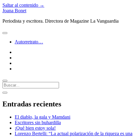
Saltar al contenido →
Joana Bonet
Periodista y escritora. Directora de Magazine La Vanguardia
abrir
menú
Autorretrato…
twitter
facebook
instagram
linkedin
Buscar
Barra
abrir
lateral
barra
Entradas recientes
lateral
El diablo, la gala y Mamdani
Escritores sin buhardilla
¡Qué bien estoy sola!
Lorenzo Bertelli: “La actual polarización de la riqueza es una