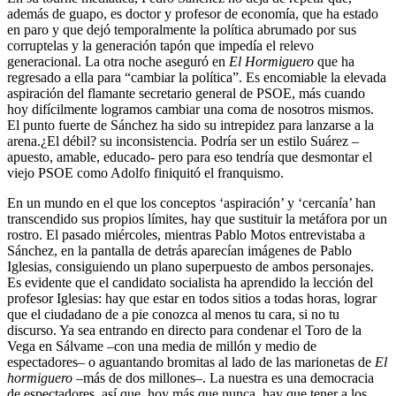
además de guapo, es doctor y profesor de economía, que ha estado
en paro y que dejó temporalmente la política abrumado por sus
corruptelas y la generación tapón que impedía el relevo
generacional. La otra noche aseguró en
El Hormiguero
que ha
regresado a ella para “cambiar la política”. Es encomiable la elevada
aspiración del flamante secretario general de PSOE, más cuando
hoy difícilmente logramos cambiar una coma de nosotros mismos.
El punto fuerte de Sánchez ha sido su intrepidez para lanzarse a la
arena.¿El débil? su inconsistencia. Podría ser un estilo Suárez –
apuesto, amable, educado- pero para eso tendría que desmontar el
viejo PSOE como Adolfo finiquitó el franquismo.
En un mundo en el que los conceptos ‘aspiración’ y ‘cercanía’ han
transcendido sus propios límites, hay que sustituir la metáfora por un
rostro. El pasado miércoles, mientras Pablo Motos entrevistaba a
Sánchez, en la pantalla de detrás aparecían imágenes de Pablo
Iglesias, consiguiendo un plano superpuesto de ambos personajes.
Es evidente que el candidato socialista ha aprendido la lección del
profesor Iglesias: hay que estar en todos sitios a todas horas, lograr
que el ciudadano de a pie conozca al menos tu cara, si no tu
discurso. Ya sea entrando en directo para condenar el Toro de la
Vega en Sálvame –con una media de millón y medio de
espectadores– o aguantando bromitas al lado de las marionetas de
El
hormiguero
–más de dos millones–. La nuestra es una democracia
de espectadores, así que, hoy más que nunca, hay que tener a los