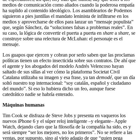
medios de comunicación como aliados cuando la poderosa empatía
ha suplido al contenido ideológico. Los asamblearios de Podemos
siguieron a pies juntillas el mandato leninista de infiltrarse en los
medios y aprovecharse de ellos para lanzar un “mensaje populista”
que, según Sánchez, da “soluciones falsas a problemas reales”. En
su caso, la lógica de convertir el puerta a puerta en
share
a
share
, se
construye sobre una relectura de McLuhan: el personaje es el
mensaje.
Los guapos que ejercen y cobran por serlo saben que las proclamas
políticas tienen un efecto insecticida sobre sus contratos. De ahí que
el agente y los abogados del modelo Andrés Velencoso hayan
saltado de sus sillas al ver cómo la plataforma Societat Civil
Catalana utilizaba su imagen y esa frase, ya tan
demodé
, que un día
soltó nuestro top internacional: “soy catalán, español y ciudadano
del mundo”. Si eso lo hubiera dicho un feo, aunque fuese
catedrático nadie se habría enterado.
Máquinas humanas
Tim Cook se disfraza de Steve Jobs y presenta en vaqueros los
nuevos iPhone 6 y el súper reloj inteligente –y elegante– Apple
Watch, dejando claro que la filosofía de la compañía ha sido, es y
será siempre “ser los mejores, no los primeros”. No se refiere a las
ventas, por supuesto, sino al viejo adagio de que “quien pega