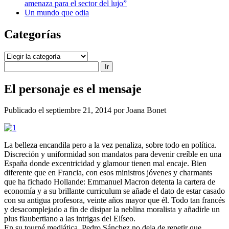
amenaza para el sector del lujo”
Un mundo que odia
Categorías
Categorías
Buscar
El personaje es el mensaje
Publicado el septiembre 21, 2014 por Joana Bonet
La belleza encandila pero a la vez penaliza, sobre todo en política.
Discreción y uniformidad son mandatos para devenir creíble en una
España donde excentricidad y glamour tienen mal encaje. Bien
diferente que en Francia, con esos ministros jóvenes y charmants
que ha fichado Hollande: Emmanuel Macron detenta la cartera de
economía y a su brillante curriculum se añade el dato de estar casado
con su antigua profesora, veinte años mayor que él. Todo tan francés
y desacomplejado a fin de disipar la neblina moralista y añadirle un
plus flaubertiano a las intrigas del Elíseo.
En su tourné mediática, Pedro Sánchez no deja de repetir que,