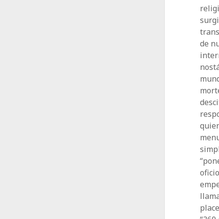
relig
surgi
tran
de n
inter
nostá
mundo
morte
desci
resp
quien
menu
simpl
“pone
ofici
empez
llama
plac