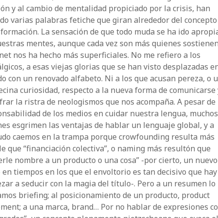
ión y al cambio de mentalidad propiciado por la crisis, han
do varias palabras fetiche que giran alrededor del concepto
sformación. La sensación de que todo muda se ha ido aprop
uestras mentes, aunque cada vez son más quienes sostiene
net nos ha hecho más superficiales. No me refiero a los
lgicos, a esas viejas glorias que se han visto desplazadas e
 con un renovado alfabeto. Ni a los que acusan pereza, o 
cina curiosidad, respecto a la nueva forma de comunicarse 
frar la ristra de neologismos que nos acompaña. A pesar de 
onsabilidad de los medios en cuidar nuestra lengua, muchos
es esgrimen las ventajas de hablar un lenguaje global, y a
do caemos en la trampa porque crowfounding resulta más
e que “financiación colectiva”, o naming más resultón que
rle nombre a un producto o una cosa” -por cierto, un nuevo
o en tiempos en los que el envoltorio es tan decisivo que ha
ar a seducir con la magia del título-. Pero a un resumen lo
mos briefing; al posicionamiento de un producto, product
ement; a una marca, brand… Por no hablar de expresiones c