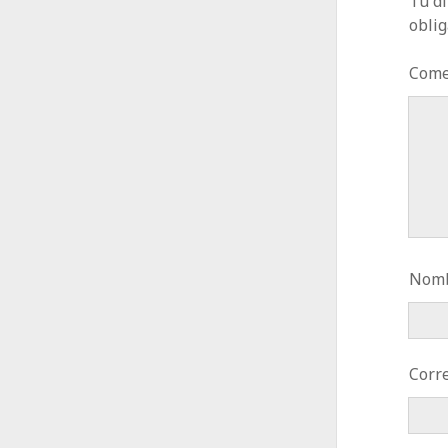
Tu di
obli
Come
Nomb
Corre