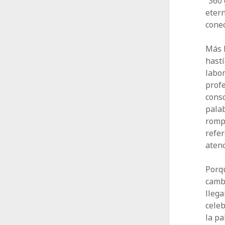
“360
etern
conec
Más 
hastí
labor
prof
consc
palab
rompe
refer
atenc
Porqu
camb
llega
celeb
la pa