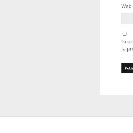
Web
Guar
la p