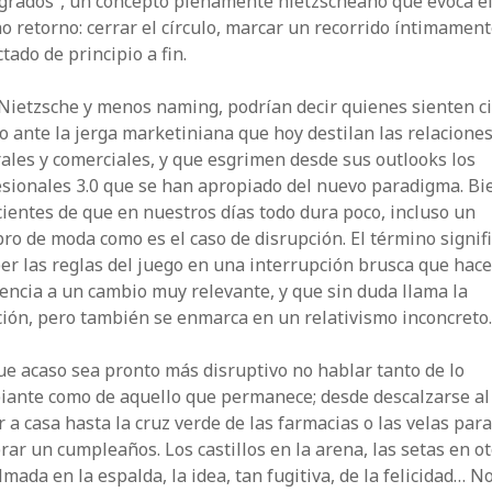
 grados”, un concepto plenamente nietzscheano que evoca e
o retorno: cerrar el círculo, marcar un recorrido íntimamen
tado de principio a fin.
Nietzsche y menos naming, podrían decir quienes sienten ci
o ante la jerga marketiniana que hoy destilan las relacione
ales y comerciales, y que esgrimen desde sus outlooks los
esionales 3.0 que se han apropiado del nuevo paradigma. Bi
ientes de que en nuestros días todo dura poco, incluso un
ro de moda como es el caso de disrupción. El término signif
r las reglas del juego en una interrupción brusca que hac
encia a un cambio muy relevante, y que sin duda llama la
ión, pero también se enmarca en un relativismo inconcreto
e acaso sea pronto más disruptivo no hablar tanto de lo
iante como de aquello que permanece; desde descalzarse al
r a casa hasta la cruz verde de las farmacias o las velas par
rar un cumpleaños. Los castillos en la arena, las setas en o
lmada en la espalda, la idea, tan fugitiva, de la felicidad… N