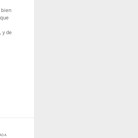
o bien
 que
, y de
RADA