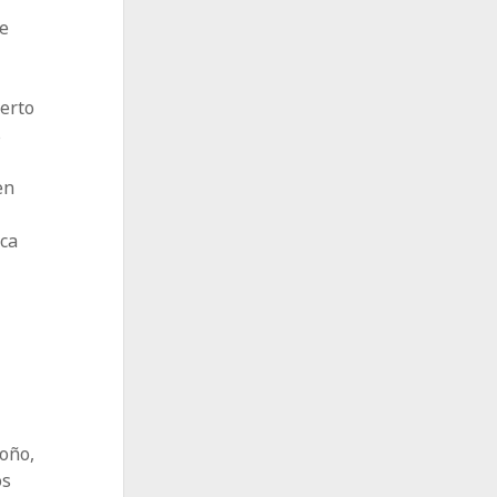
l
te
erto
s
en
ica
e
.
a
toño,
os