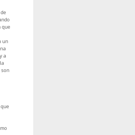
 de
iando
n que
n un
una
y a
la
 son
y que
omo