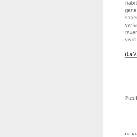
habit
gener
saben
varía
muert
vivirl
(La 
Publ
ENTRA