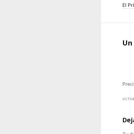
El Pr
Un
Preci
OCTUB
Dej