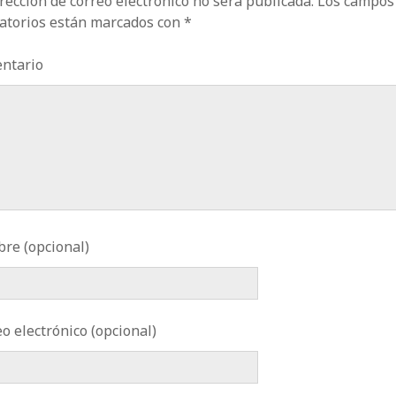
rección de correo electrónico no será publicada.
Los campos
gatorios están marcados con
*
ntario
re (opcional)
o electrónico (opcional)