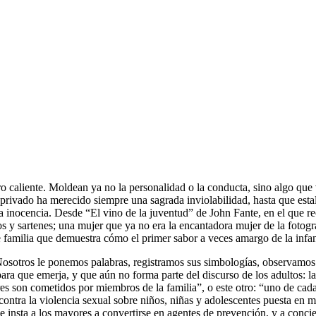
ro caliente. Moldean ya no la personalidad o la conducta, sino algo que
privado ha merecido siempre una sagrada inviolabilidad, hasta que estal
la inocencia. Desde “El vino de la juventud” de John Fante, en el que r
s y sartenes; una mujer que ya no era la encantadora mujer de la fotogra
familia que demuestra cómo el primer sabor a veces amargo de la infanci
. Nosotros le ponemos palabras, registramos sus simbologías, observamos
ara que emerja, y que aún no forma parte del discurso de los adultos: la
son cometidos por miembros de la familia”, o este otro: “uno de cada c
ontra la violencia sexual sobre niños, niñas y adolescentes puesta en 
 se insta a los mayores a convertirse en agentes de prevención, y a co