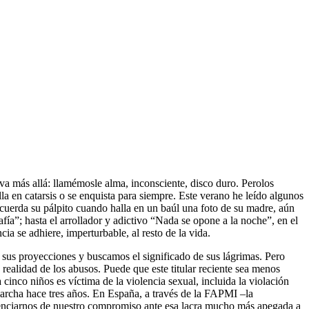
 va más allá: llamémosle alma, inconsciente, disco duro. Perolos
la en catarsis o se enquista para siempre. Este verano he leído algunos
ecuerda su pálpito cuando halla en un baúl una foto de su madre, aún
fía”; hasta el arrollador y adictivo “Nada se opone a la noche”, en el
a se adhiere, imperturbable, al resto de la vida.
 sus proyecciones y buscamos el significado de sus lágrimas. Pero
 realidad de los abusos. Puede que este titular reciente sea menos
inco niños es víctima de la violencia sexual, incluida la violación
marcha hace tres años. En España, a través de la FAPMI –la
ncienciarnos de nuestro compromiso ante esa lacra mucho más apegada a