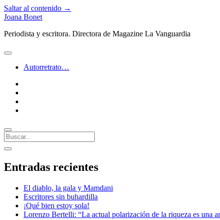
Saltar al contenido →
Joana Bonet
Periodista y escritora. Directora de Magazine La Vanguardia
abrir
menú
Autorretrato…
twitter
facebook
instagram
linkedin
Buscar
Barra
abrir
lateral
barra
Entradas recientes
lateral
El diablo, la gala y Mamdani
Escritores sin buhardilla
¡Qué bien estoy sola!
Lorenzo Bertelli: “La actual polarización de la riqueza es una a