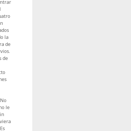
entrar
l
uatro
en
ados
o la
ra de
vios.
s de
a
cto
ones
 No
no le
in
uviera
 Es