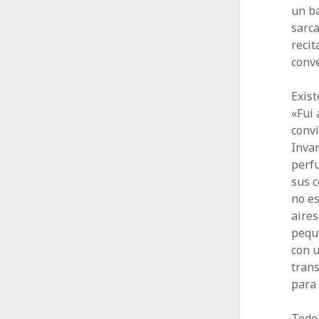
un ba
sarca
recit
conve
Exist
«Fui
convi
Invar
perfu
sus c
no e
aires
pequ
con 
tran
para 
Todo