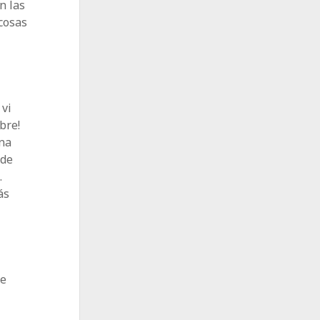
n las
cosas
vi
bre!
una
 de
…
ás
ue