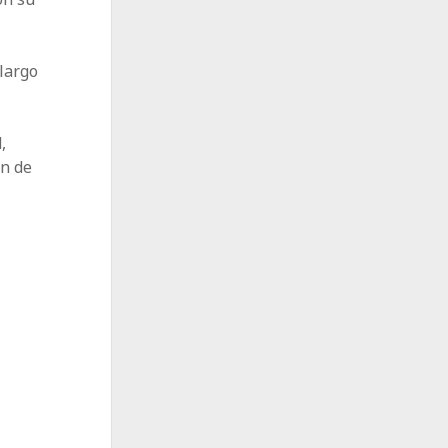
,
largo
,
ón de