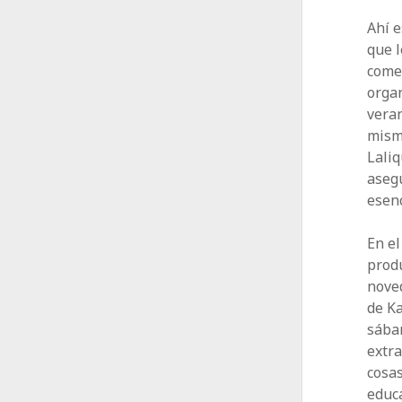
Ahí e
que l
come
organ
veran
mismo
Laliq
asegu
esenc
En el
produ
noved
de Ka
sában
extra
cosas
educa