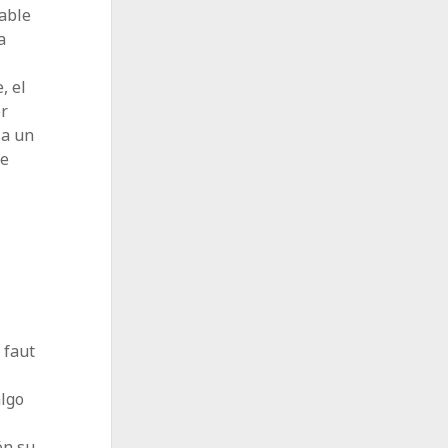
table
a
, el
er
la un
se
 faut
algo
ón su