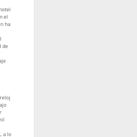
hotel
n el
en ha
l
l de
o
aje
reloj
ajo
r
il
 a lo