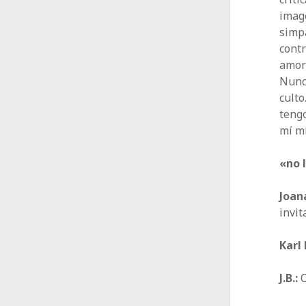
image
simp
contr
amor 
Nunc
culto
tengo
mí mi
«no 
Joan
invit
Karl
J.B.:
O