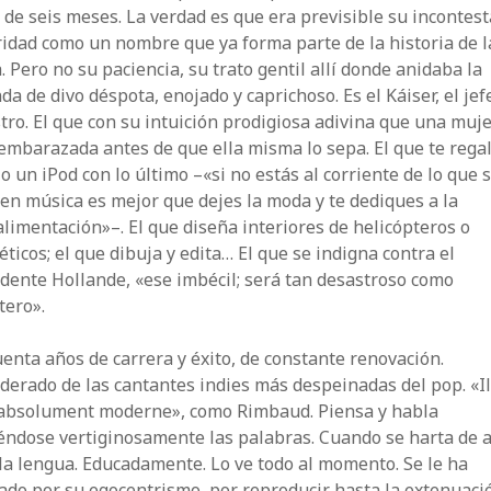
 de seis meses. La verdad es que era previsible su incontes
idad como un nombre que ya forma parte de la historia de l
 Pero no su paciencia, su trato gentil allí donde anidaba la
da de divo déspota, enojado y caprichoso. Es el Káiser, el jefe
ro. El que con su intuición prodigiosa adivina que una muj
embarazada antes de que ella misma lo sepa. El que te rega
 o un iPod con lo último –«si no estás al corriente de lo que 
en música es mejor que dejes la moda y te dediques a la
limentación»–. El que diseña interiores de helicópteros o
ticos; el que dibuja y edita… El que se indigna contra el
dente Hollande, «ese imbécil; será tan desastroso como
tero».
enta años de carrera y éxito, de constante renovación.
erado de las cantantes indies más despeinadas del pop. «Il
 absolument moderne», como Rimbaud. Piensa y habla
éndose vertiginosamente las palabras. Cuando se harta de 
la lengua. Educadamente. Lo ve todo al momento. Se le ha
cado por su egocentrismo, por reproducir hasta la extenuaci