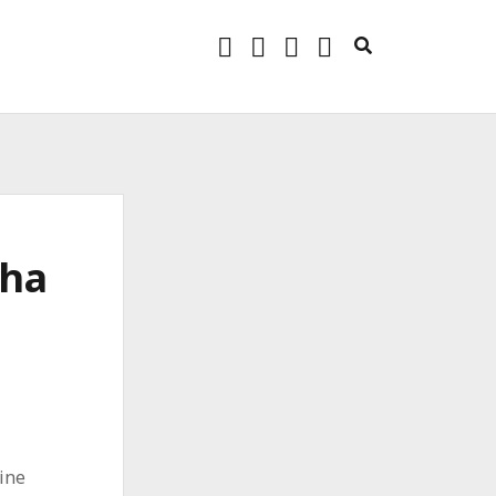
twitter
facebook
instagram
linkedin
 ha
ine