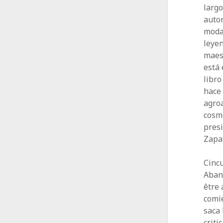
largo
autor
moda.
leyen
maest
está 
libro
hace 
agroa
cosmé
presi
Zapa
Cincu
Aband
être
comi
saca 
criti