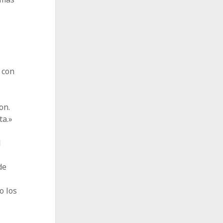
 con
on.
ta.»
l
de
o los