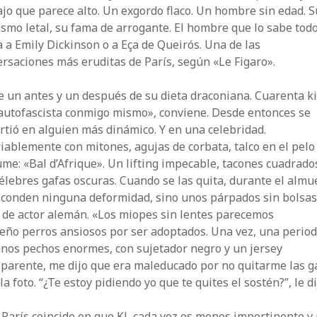
jo que parece alto. Un exgordo flaco. Un hombre sin edad. S
smo letal, su fama de arrogante. El hombre que lo sabe todo
a a Emily Dickinson o a Eça de Queirós. Una de las
rsaciones más eruditas de París, según «Le Figaro».
e un antes y un después de su dieta draconiana. Cuarenta ki
 autofascista conmigo mismo», conviene. Desde entonces se
rtió en alguien más dinámico. Y en una celebridad.
iablemente con mitones, agujas de corbata, talco en el pelo
me: «Bal d’Afrique». Un lifting impecable, tacones cuadrado
élebres gafas oscuras. Cuando se las quita, durante el almu
sconden ninguna deformidad, sino unos párpados sin bolsas
 de actor alemán. «Los miopes sin lentes parecemos
eño perros ansiosos por ser adoptados. Una vez, una period
unos pechos enormes, con sujetador negro y un jersey
sparente, me dijo que era maleducado por no quitarme las g
la foto. “¿Te estoy pidiendo yo que te quites el sostén?”, le di
 París coincide en que KL cada vez es menos impertinente y