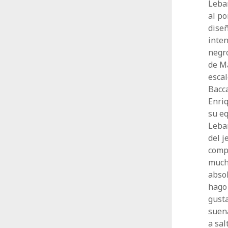
Lebar
al po
diseñ
inten
negr
de M
escal
Bacca
Enriq
su eq
Lebar
del j
compl
mucho
absol
hago 
gust
suena
a sal