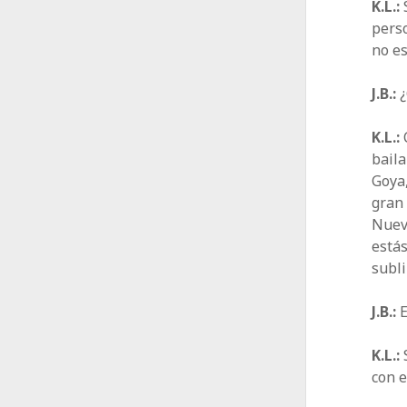
K.L.:
S
perso
no es
J.B.:
¿
K.L.:
baila
Goya,
gran 
Nueva
estás
subli
J.B.:
E
K.L.:
S
con e