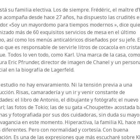
stá su familia electiva. Los de siempre. Frédéric, el maître d’
e acompaña desde hace 27 años, ha dispuesto las crudités e
dor. «Soy un mayordomo para tiempos modernos », dice qui
izado más de 60 exquisitos servicios de mesa en el último
o, así como los menús anticalóricos diseñados por su jefe. E
 que es responsable de servirle litros de cocacola en crista
ue. Todos lo ven todo, como Karl. Una marca de la casa, com
ra Eric Pfrunder, director de imagen de Chanel y un person
ial en la biografía de Lagerfeld.
 estudio no hay envaramiento. Ni la tensión previa a una
cción. Risas, camaradería y un ir y venir constante de
ades: el libro de Antonio, el dibujante y fotógrafo; el nuevo 
rl; las fotos de Tokio; las de su gata «Choupette» acostada b
as y fotografiada por sus dos cuidadoras, sin duda su mayo
vagancia en este momento. Hiperactiva, la familia KL hace m
 diferentes. Pero con normalidad y cortesía. Con buena
ción. Es una de las expresiones que más escucharé sobre KL