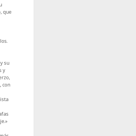
u
, que
los.
 y su
s y
erzo,
, con
ista
afas
je.»
 más