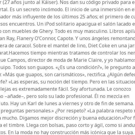
 (27 años junto al Káiser). Nos dan su código privado para 
rtal. Es un secreto incómodo. El inicio de una inmersión en e
ador más influyente de los últimos 25 años; el primero de c
sos encuentros. Un iPod solitario apacigua el salón lacado 
o con muebles de Ghery. Todo es muy masculino. Libros apil
an Ray, Flanery O’Connor, Capote. Y unos ángeles remontand
era de caracol. Sobre el mantel de lino, Diet Coke en una jar
rat.Hacemos tiempo mientras tratamos de controlar los ner
ue Campos, director de moda de Marie Claire, y yo hablamo
uipo. Todos son guapos. «¿Es una condición?», le pregunto 
. «Más que guapos, son carismáticos», rectifica. ¿Algún defe
efe? «Las esperas, su noción del tiempo. Pero en las situaci
ejas es extremadamente fácil. Soy afortunada. Le conozco
 –añade–, pero solo su lado profesional. Él no mezcla en
uto. Hay un Karl de lunes a viernes y otro de fin de semana.
preguntas personales.» ¿Por respeto? «La palabra respeto 
a mucho. Digamos mejor discreción y buena educación.»Por f
 el timbre. Llega con bolsas, paso corto y ágil, como si and
tos. En la moda no hay construcción más icónica que la suya.