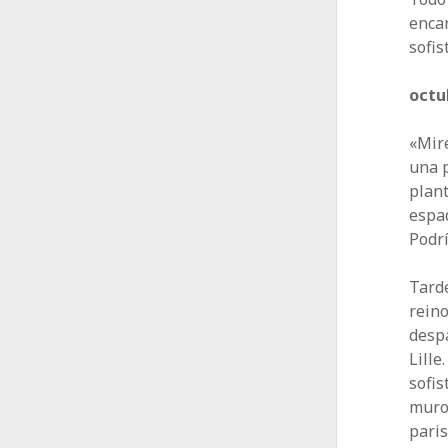
enca
sofis
octu
«Mire
una p
plant
espad
Podr
Tarde
reino
desp
Lille
sofis
muros
paris