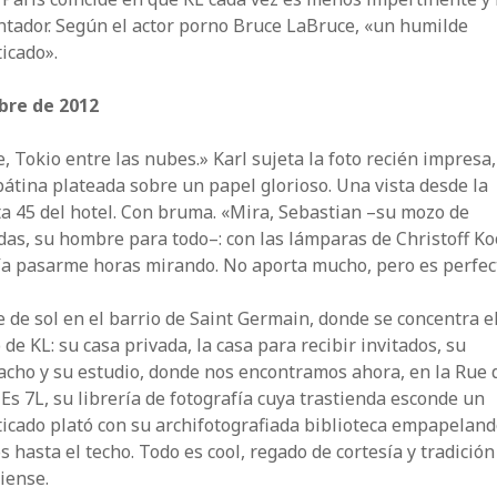
ntador. Según el actor porno Bruce LaBruce, «un humilde
ticado».
bre de 2012
, Tokio entre las nubes.» Karl sujeta la foto recién impresa,
átina plateada sobre un papel glorioso. Una vista desde la
a 45 del hotel. Con bruma. «Mira, Sebastian –su mozo de
as, su hombre para todo–: con las lámparas de Christoff Ko
ía pasarme horas mirando. No aporta mucho, pero es perfec
 de sol en el barrio de Saint Germain, donde se concentra e
 de KL: su casa privada, la casa para recibir invitados, su
acho y su estudio, donde nos encontramos ahora, en la Rue 
. Es 7L, su librería de fotografía cuya trastienda esconde un
ticado plató con su archifotografiada biblioteca empapeland
 hasta el techo. Todo es cool, regado de cortesía y tradición
iense.