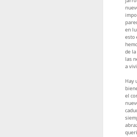
jarró
nuev
impo
parec
en lu
esto 
hemo
de la
las n
a vivi
Hay u
biene
el co
nuevo
caduc
siemp
abraz
querí