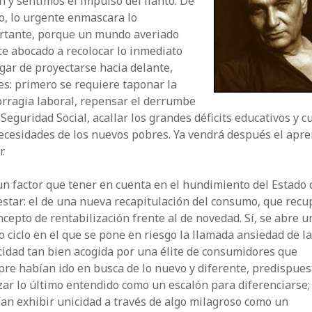
n y sentimos el impulso del llanto. De
o, lo urgente enmascara lo
rtante, porque un mundo averiado
e abocado a recolocar lo inmediato
gar de proyectarse hacia delante,
es: primero se requiere taponar la
rragia laboral, repensar el derrumbe
 Seguridad Social, acallar los grandes déficits educativos y c
ecesidades de los nuevos pobres. Ya vendrá después el apr
r.
n factor que tener en cuenta en el hundimiento del Estado 
star: el de una nueva recapitulación del consumo, que recu
ncepto de rentabilización frente al de novedad. Sí, se abre u
 ciclo en el que se pone en riesgo la llamada ansiedad de l
idad tan bien acogida por una élite de consumidores que
re habían ido en busca de lo nuevo y diferente, predispues
ar lo último entendido como un escalón para diferenciarse;
an exhibir unicidad a través de algo milagroso como un