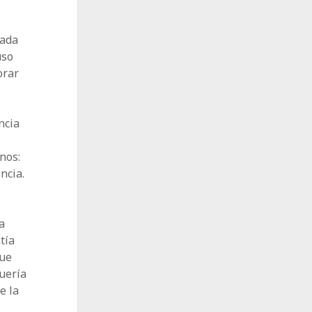
cada
uso
orar
o
ncia
nos:
ncia.
a
tía
que
uería
e la