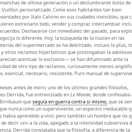
amanchas de última generación o un deslumbrante bolso de
 Vuitton personalizado. Como esos habitantes tan bien
sentados por Italo Calvino en sus ciudades invisibles, que 
uieren estrenarlo todo, vender y comprar, intercambiar incl
ecuerdos. Deshacerse con inmediatez del pasado, para expl
egocijo lo diferente. Hoy, la búsqueda de la ilusión en las
terías del supermercado se ha debilitado, incluso lo plus, l
 y otros reclamos hiperbólicos que prolongaban la adolesce
arecían acentuar lo exclusivo— se han difuminado ante la
sidad de otro tipo de reclamos, curiosamente menos anglófo
o, esencial, necesario, resistente. Puro manual de supervive
eses antes de morir, uno de los últimos grandes filósofos,
es Derrida, fue entrevistado en
Le Monde
, donde confesaba 
 Birnbaum que
seguía en guerra contra sí mismo,
que se sen
que nunca como un superviviente, un espectro ineducable 
s había aprendido a vivir, pero también un hombre que no q
 de decir «sí» a la vida, apegado a la intensidad subversiva d
encia. Derrida constataba que la filosofía, a diferencia de la