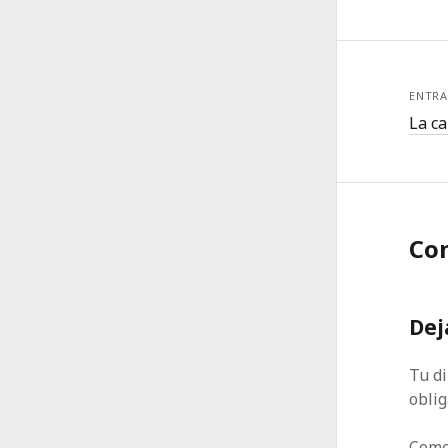
ENTRA
La ca
Co
Dej
Tu di
obli
Come