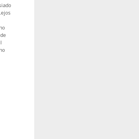
siado
Lejos
 no
 de
l
 no