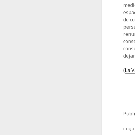
medic
espac
de co
perse
renun
conse
consu
dejar
(
La V
Publ
ETIQU