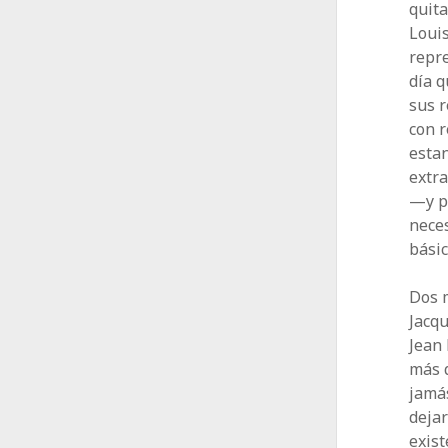
quit
Louis
repre
día q
sus r
con r
estan
extra
—y p
nece
básic
Dos m
Jacqu
Jean
más 
jamá
dejar
exist