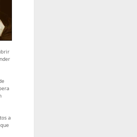
ubrir
ender
de
pera
n
a
tos a
 que