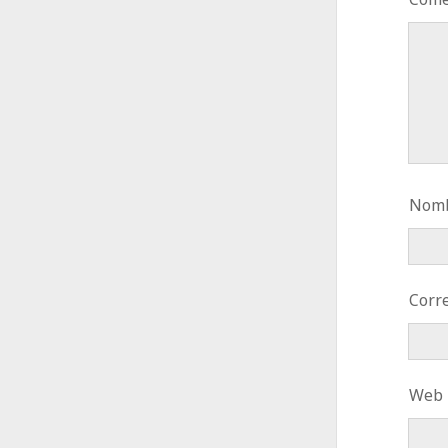
Nomb
Corre
Web