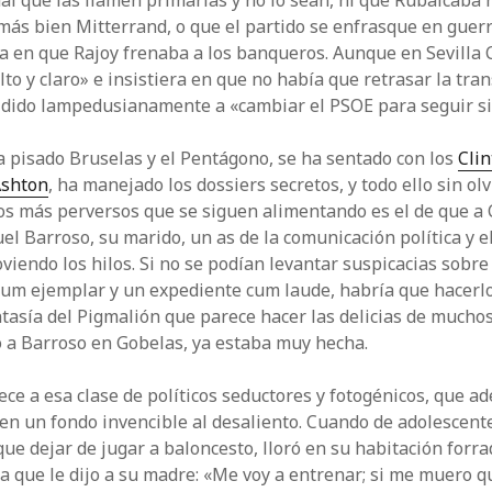
ual que las llamen primarias y no lo sean, ni que Rubalcaba 
más bien Mitterrand, o que el partido se enfrasque en guerr
a en que Rajoy frenaba a los banqueros. Aunque en Sevilla
lto y claro» e insistiera en que no había que retrasar la tra
dido lampedusianamente a «cambiar el PSOE para seguir si
 pisado Bruselas y el Pentágono, se ha sentado con los
Clin
shton
, ha manejado los dossiers secretos, y todo ello sin olv
os más perversos que se siguen alimentando es el de que a 
l Barroso, su marido, un as de la comunicación política y e
viendo los hilos. Si no se podían levantar suspicacias sobre
lum ejemplar y un expediente cum laude, habría que hacerlo
ntasía del Pigmalión que parece hacer las delicias de mucho
 a Barroso en Gobelas, ya estaba muy hecha.
ce a esa clase de políticos seductores y fotogénicos, que a
nen un fondo invencible al desaliento. Cuando de adolescent
que dejar de jugar a baloncesto, lloró en su habitación forr
a que le dijo a su madre: «Me voy a entrenar; si me muero q