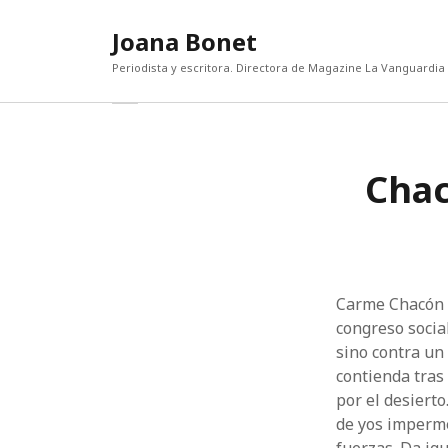
Joana Bonet
Periodista y escritora. Directora de Magazine La Vanguardia
abrir
Barra
barra
lateral
lateral
ENTRADAS RECIENTES
CATEG
Chac
Categor
El diablo, la gala y Mamdani
Escritores sin buhardilla
¡Qué bien estoy sola!
Lorenzo Bertelli: “La actual polarización de
la riqueza es una amenaza para el sector
del lujo”
Carme Chacón h
Un mundo que odia
congreso socia
sino contra un 
contienda tras 
por el desiert
de yos imperme