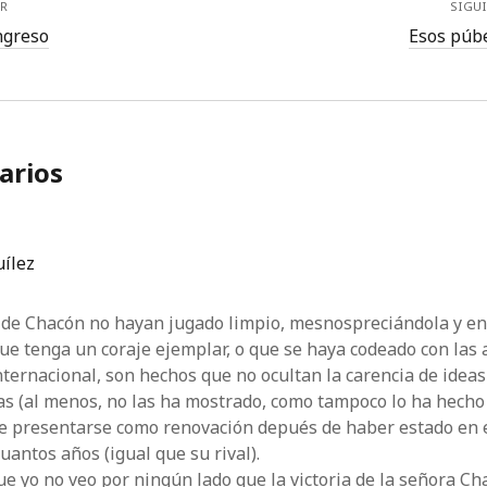
R
SIGU
ongreso
Esos púb
arios
uílez
s de Chacón no hayan jugado limpio, mesnospreciándola y en
ue tenga un coraje ejemplar, o que se haya codeado con las 
internacional, son hechos que no ocultan la carencia de ideas
s (al menos, no las ha mostrado, como tampoco lo ha hecho su
e presentarse como renovación depués de haber estado en 
uantos años (igual que su rival).
que yo no veo por ningún lado que la victoria de la señora C