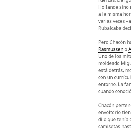
fuerzas. Da ig
Hollande sino 
a la misma hor
varias veces «a
Rubalcaba deci
Pero Chacón ha
Rasmussen
o
A
Uno de los mit
moldeado Migue
está detrás, mo
con un currícu
entorno. La fa
cuando conoció
Chacón pertene
envoltorio tie
dijo que tenía 
camisetas hast