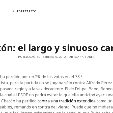
AUTORRETRATO…
ORÍAS
ón: el largo y sinuoso c
ías
Buscar
PUBLICADO EL FEBRERO 5, 2012 POR JOANA BONET
a perdido por un 2% de los votos en el 38.º
lista, pero la partida no se jugaba sólo contra Alfredo Pére
pasado regio y a la vez decadente. El de Felipe, Bono, Beneg
la cual el PSOE no podrá evitar lo que ella anticipó ayer: un
o. Chacón ha perdido
contra una tradición extendida
como una
ables, remando en contra del viento. Puede que no midiera