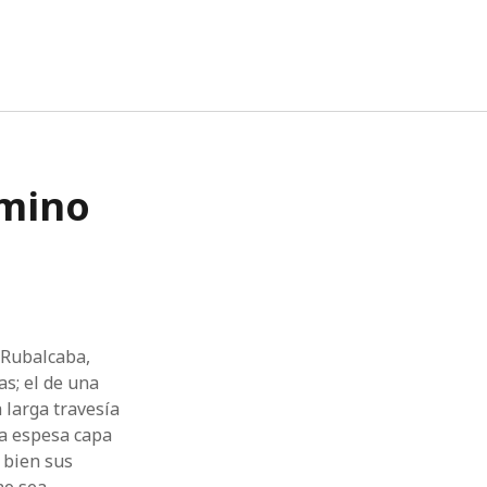
twitter
facebook
instagram
linkedin
amino
z Rubalcaba,
as; el de una
a larga travesía
 espesa capa
 bien sus