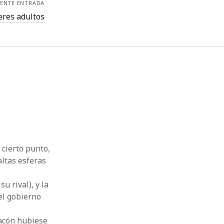
IENTE ENTRADA
eres adultos
 cierto punto,
altas esferas
 rival), y la
el gobierno
hacón hubiese