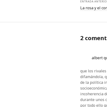
ENTRADA ANTERIO
La rosa y el c
2 coment
albert q
que los rivale
difamándola, q
de la política 
socioeconómica
incoherencia d
durante unos c
por todo ello 