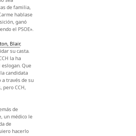
no sea
as de familia,
 Carme hablase
nsición, ganó
endo el PSOE».
ton, Blair
,
idar su casta.
CCH la ha
l eslogan. Que
 la candidata
 a través de su
s, pero CCH,
demás de
e, un médico le
ada de
uiero hacerlo