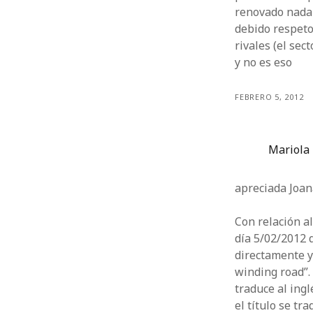
renovado nada 
debido respeto
rivales (el sec
y no es eso
FEBRERO 5, 2012
Mariola
apreciada Joan
Con relación a
día 5/02/2012 q
directamente y
winding road”.
traduce al ing
el título se tr