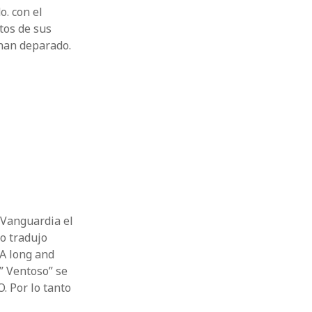
. con el
tos de sus
s han deparado.
a Vanguardia el
lo tradujo
“A long and
” Ventoso” se
. Por lo tanto