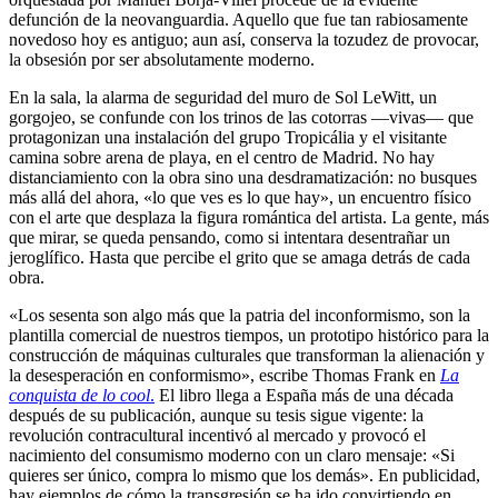
defunción de la neovanguardia. Aquello que fue tan rabiosamente
novedoso hoy es antiguo; aun así, conserva la tozudez de provocar,
la obsesión por ser absolutamente moderno.
En la sala, la alarma de seguridad del muro de Sol LeWitt, un
gorgojeo, se confunde con los trinos de las cotorras —vivas— que
protagonizan una instalación del grupo Tropicália y el visitante
camina sobre arena de playa, en el centro de Madrid. No hay
distanciamiento con la obra sino una desdramatización: no busques
más allá del ahora, «lo que ves es lo que hay», un encuentro físico
con el arte que desplaza la figura romántica del artista. La gente, más
que mirar, se queda pensando, como si intentara desentrañar un
jeroglífico. Hasta que percibe el grito que se amaga detrás de cada
obra.
«Los sesenta son algo más que la patria del inconformismo, son la
plantilla comercial de nuestros tiempos, un prototipo histórico para la
construcción de máquinas culturales que transforman la alienación y
la desesperación en conformismo», escribe Thomas Frank en
La
conquista de lo cool
.
El libro llega a España más de una década
después de su publicación, aunque su tesis sigue vigente: la
revolución contracultural incentivó al mercado y provocó el
nacimiento del consumismo moderno con un claro mensaje: «Si
quieres ser único, compra lo mismo que los demás». En publicidad,
hay ejemplos de cómo la transgresión se ha ido convirtiendo en