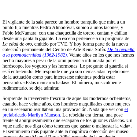
El vigilante de la sala parece un hombre tranquilo que mira a un
punto fijo mientras Pedro Almodóvar, subido a unos tacones, y
Fabio McNamara, con una chaquetilla de torero, cantan y chillan
desde una pantalla gigante. La escena pertenece a un programa de
La edad de oro
, emitido por TVE. Y hoy forma parte de la nueva
colección permanente del Centro de Arte Reina Sofía:
De la revuelta
a la posmodernidad (1962-1982)
.
Veinte años en los que nos hemos
hecho mayores a pesar de la omnipotencia infundada por el
horóscopo, los yogures y las hormonas. Le pregunto al guardia si
está entretenido. Me responde que ya son demasiadas repeticiones
de la actuación como para interesarse mientras podría estar
pensando: «Estas mamarrachadas». El número, musicalmente
rudimentario, se deja admirar.
Sorprende la irreverente frescura de aquellos modernos ochenteros,
cuando, hace veinte años, dos hombres maquillados como mujeres
en un escenario resultaban una provocación. Nada que ver con
el
prefabricado Marilyn Manson.
La rebeldía era tierna, una pose
frente al aburguesamiento que escapaba de los guiones clásicos. Un
«que nadie nos diga cómo tenemos que gastar o malgastar la vida».
El sentimiento más pujante ante la magnífica colección del museo
orquestada por Manuel Borja-Villel procede de la evidente