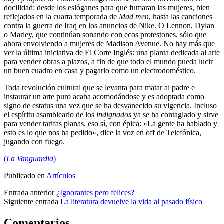
docilidad: desde los eslóganes para que fumaran las mujeres, bien
reflejados en la cuarta temporada de
Mad men
, hasta las canciones
contra la guerra de Iraq en los anuncios de Nike. O Lennon, Dylan
o Marley, que continúan sonando con ecos protestones, sólo que
ahora envolviendo a mujeres de Madison Avenue. No hay más que
ver la última iniciativa de El Corte Inglés: una planta dedicada al arte
para vender obras a plazos, a fin de que todo el mundo pueda lucir
un buen cuadro en casa y pagarlo como un electrodoméstico.
Toda revolución cultural que se levanta para matar al padre e
instaurar un arte puro acaba acomodándose y es adoptada como
signo de estatus una vez que se ha desvanecido su vigencia. Incluso
el espíritu asambleario de los
indignados
ya se ha contagiado y sirve
para vender tarifas planas, eso sí, con épica: «La gente ha hablado y
esto es lo que nos ha pedido», dice la voz en off de Telefónica,
jugando con fuego.
(
La Vanguardia
)
Publicado en
Artículos
Entrada anterior
¿Ignorantes pero felices?
Siguiente entrada
La literatura devuelve la vida al pasado físico
Comentarios