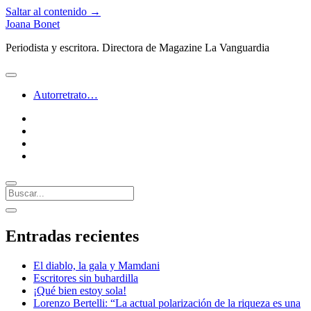
Saltar al contenido →
Joana Bonet
Periodista y escritora. Directora de Magazine La Vanguardia
abrir
menú
Autorretrato…
twitter
facebook
instagram
linkedin
Buscar
Barra
abrir
lateral
barra
Entradas recientes
lateral
El diablo, la gala y Mamdani
Escritores sin buhardilla
¡Qué bien estoy sola!
Lorenzo Bertelli: “La actual polarización de la riqueza es una