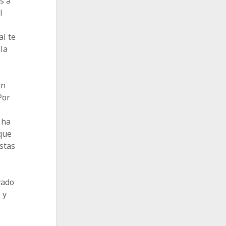
s a
l
al te
 la
un
Por
 ha
que
stas
vado
 y