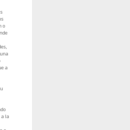
n
os
os
n o
onde
des,
 una
o
ue a
su
ado
 a la