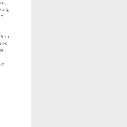
aña,
Puig,
 Y
l
 Pero
o es
te
aso