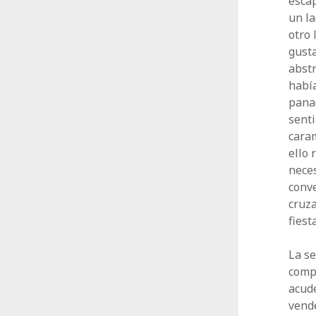
escap
un la
otro 
gusta
abstr
había
panac
senti
caram
ello 
neces
conv
cruza
fiest
La s
comp
acud
vende