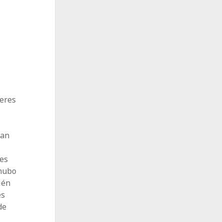
jeres
ban
nes
 hubo
ién
es
de