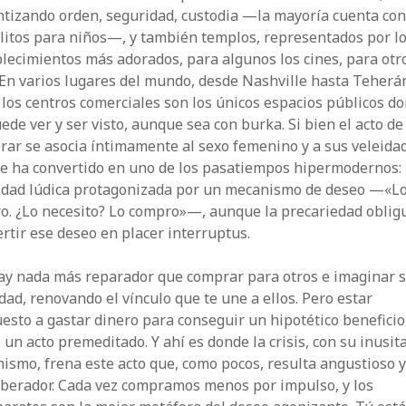
ntizando orden, seguridad, custodia —la mayoría cuenta co
litos para niños—, y también templos, representados por l
lecimientos más adorados, para algunos los cines, para otr
 En varios lugares del mundo, desde Nashville hasta Teherá
 los centros comerciales son los únicos espacios públicos d
ede ver y ser visto, aunque sea con burka. Si bien el acto de
ar se asocia íntimamente al sexo femenino y a sus veleida
se ha convertido en uno de los pasatiempos hipermodernos:
vidad lúdica protagonizada por un mecanismo de deseo —«L
o. ¿Lo necesito? Lo compro»—, aunque la precariedad oblig
rtir ese deseo en placer interruptus.
ay nada más reparador que comprar para otros e imaginar 
idad, renovando el vínculo que te une a ellos. Pero estar
esto a gastar dinero para conseguir un hipotético beneficio
 un acto premeditado. Y ahí es donde la crisis, con su inusit
nismo, frena este acto que, como pocos, resulta angustioso y
iberador. Cada vez compramos menos por impulso, y los