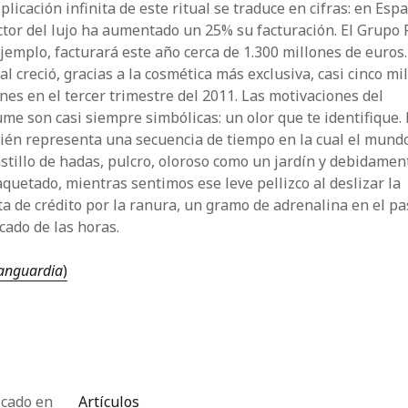
plicación infinita de este ritual se traduce en cifras: en Esp
ctor del lujo ha aumentado un 25% su facturación. El Grupo 
jemplo, facturará este año cerca de 1.300 millones de euros.
al creció, gracias a la cosmética más exclusiva, casi cinco mi
nes en el tercer trimestre del 2011. Las motivaciones del
me son casi siempre simbólicas: un olor que te identifique.
ién representa una secuencia de tiempo en la cual el mund
stillo de hadas, pulcro, oloroso como un jardín y debidamen
uetado, mientras sentimos ese leve pellizco al deslizar la
ta de crédito por la ranura, un gramo de adrenalina en el p
ado de las horas.
anguardia
)
icado en
Artículos