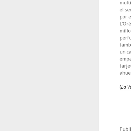
multi
el se
por e
L’Oré
millo
perfu
tamb
un ca
empaq
tarje
ahuec
(
La V
Publ