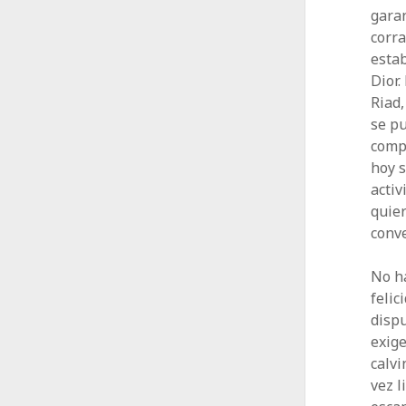
gara
corra
estab
Dior.
Riad,
se pu
compr
hoy 
acti
quier
conve
No h
felic
dispu
exige
calvi
vez l