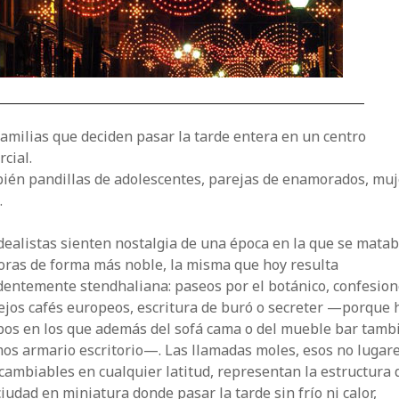
amilias que deciden pasar la tarde entera en un centro
cial.
ién pandillas de adolescentes, parejas de enamorados, mu
.
dealistas sienten nostalgia de una época en la que se mata
oras de forma más noble, la misma que hoy resulta
dentemente stendhaliana: paseos por el botánico, confesio
ejos cafés europeos, escritura de buró o secreter —porque
pos en los que además del sofá cama o del mueble bar tamb
os armario escritorio—. Las llamadas moles, esos no lugar
cambiables en cualquier latitud, representan la estructura 
iudad en miniatura donde pasar la tarde sin frío ni calor,