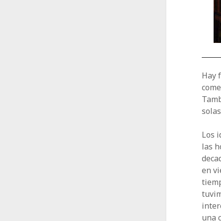
Hay f
comer
Tamb
solas
Los i
las h
deca
en vi
tiem
tuvim
inter
una c