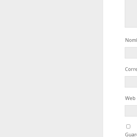
Nomb
Corre
Web
Guar