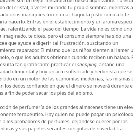
arates son la mejor metáfora del deseo agonizante. Tú está
do del cristal, a veces mirando tu propia sombra, mientras a
lado unos maniquíes lucen una chaqueta justo como a ti te
ría hacerlo. Entras en el establecimiento y un aroma especi
ae, ralentizando el paso del tiempo. La vida no es como uno
 imaginado, te dices, pero el consumo siempre ha sido una
ea que ayuda a digerir tal frustración, suscitando un
miento reparador. El mismo que los niños sienten al lamer 
elo, o que los adultos obtienen cuando reciben un halago. 
resulta tan gratificante practicar el
shopping
, antaño una
idad elemental y hoy un acto sofisticado y hedonista que se
ertido en un motor de las economías modernas, las mismas 
n los dedos confiando en que el dinero se moverá durante e
as a fin de poder sacar los pies del abismo.
ección de perfumería de los grandes almacenes tiene un ele
onente terapéutico. Hay quien no puede pagar un psicólogo
e a los probadores de perfumes, dejándose querer por las
doras y sus papeles secantes con gotas de novedad. La