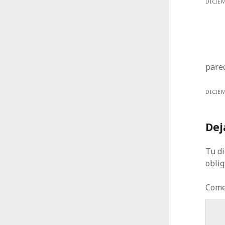
DICIEM
parec
DICIEM
Dej
Tu di
obli
Come