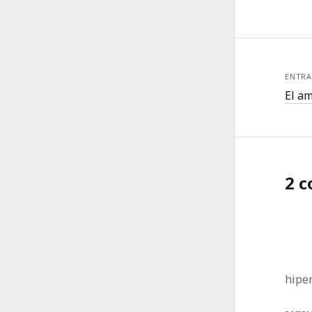
ENTRA
El am
2 
hiper