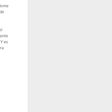
ndome
 de
el
rante
 Y es
ra