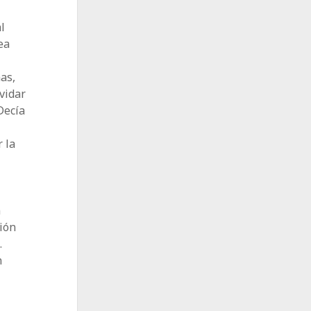
l
ea
as,
vidar
Decía
 la
n
ión
.
n