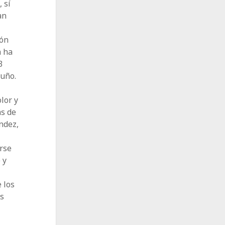
 sí
an
dón
a ha
3
ruño.
lor y
as de
ndez,
erse
 y
 los
as