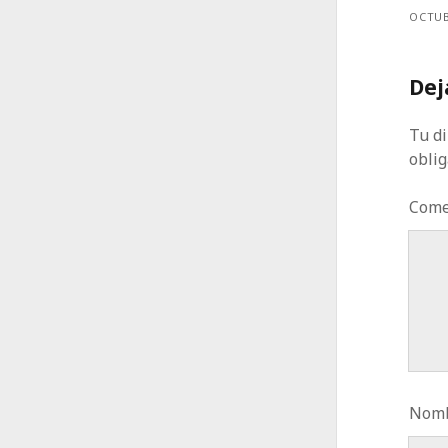
OCTUB
Dej
Tu di
obli
Come
Nomb