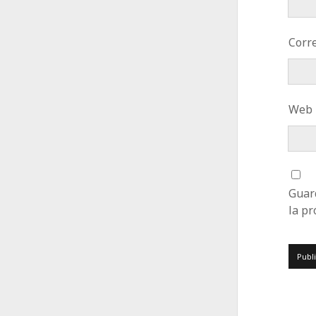
Corre
Web
Guar
la p