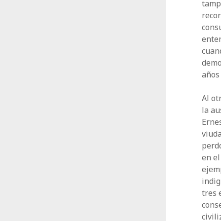
tampo
recor
consu
enten
cuand
demo
años
Al ot
la au
Erne
viuda
perdo
en el
ejemp
indig
tres 
conse
civil