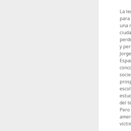
La le
para
una r
ciuda
perd
y per
Jorg
Españ
conco
socie
pros
esco
estud
del t
Pero 
amena
vícti