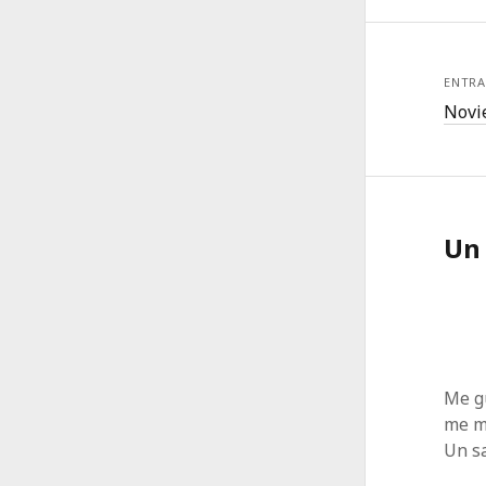
ENTRA
Novi
Un
Me gu
me m
Un s