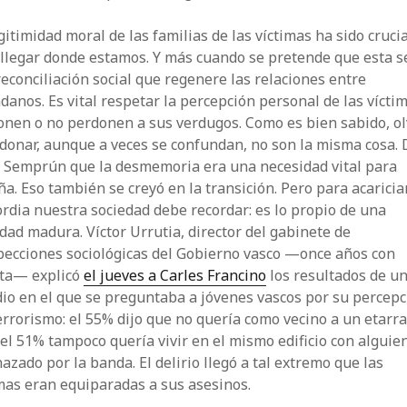
gitimidad moral de las familias de las víctimas ha sido crucia
 llegar donde estamos. Y más cuando se pretende que esta s
econciliación social que regenere las relaciones entre
danos. Es vital respetar la percepción personal de las víctim
onen o no perdonen a sus verdugos. Como es bien sabido, ol
donar, aunque a veces se confundan, no son la misma cosa. 
e Semprún que la desmemoria era una necesidad vital para
a. Eso también se creyó en la transición. Pero para acariciar
rdia nuestra sociedad debe recordar: es lo propio de una
dad madura. Víctor Urrutia, director del gabinete de
pecciones sociológicas del Gobierno vasco —once años con
lta— explicó
el jueves a Carles Francino
los resultados de u
io en el que se preguntaba a jóvenes vascos por su percepc
errorismo: el 55% dijo que no quería como vecino a un etarra
el 51% tampoco quería vivir en el mismo edificio con alguie
zado por la banda. El delirio llegó a tal extremo que las
mas eran equiparadas a sus asesinos.