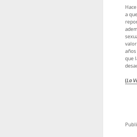
Hace 
a qu
repor
adem
sexu
valor
años 
que 
desac
(
La V
Publ