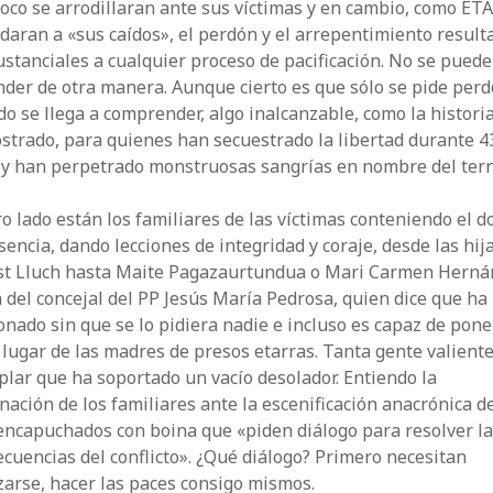
co se arrodillaran ante sus víctimas y en cambio, como ETA,
daran a «sus caídos», el perdón y el arrepentimiento result
stanciales a cualquier proceso de pacificación. No se puede
der de otra manera. Aunque cierto es que sólo se pide per
o se llega a comprender, algo inalcanzable, como la histori
strado, para quienes han secuestrado la libertad durante 4
 y han perpetrado monstruosas sangrías en nombre del ter
ro lado están los familiares de las víctimas conteniendo el do
sencia, dando lecciones de integridad y coraje, desde las hij
st Lluch hasta Maite Pagazaurtundua o Mari Carmen Herná
 del concejal del PP Jesús María Pedrosa, quien dice que ha
nado sin que se lo pidiera nadie e incluso es capaz de pon
 lugar de las madres de presos etarras. Tanta gente valiente
lar que ha soportado un vacío desolador. Entiendo la
nación de los familiares ante la escenificación anacrónica de
encapuchados con boina que «piden diálogo para resolver l
cuencias del conflicto». ¿Qué diálogo? Primero necesitan
izarse, hacer las paces consigo mismos.