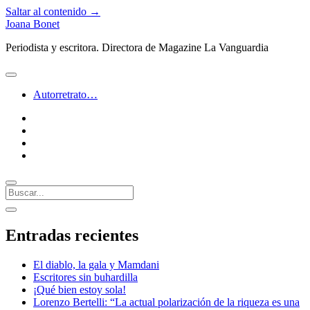
Saltar al contenido →
Joana Bonet
Periodista y escritora. Directora de Magazine La Vanguardia
abrir
menú
Autorretrato…
twitter
facebook
instagram
linkedin
Buscar
Barra
abrir
lateral
barra
Entradas recientes
lateral
El diablo, la gala y Mamdani
Escritores sin buhardilla
¡Qué bien estoy sola!
Lorenzo Bertelli: “La actual polarización de la riqueza es una