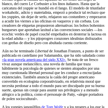
blanco, del cuero Le Corbusier a los linos italianos. Hasta que la
caricatura del yuppie se hundió en el fango. El modelo de triunfador
workaholic, adicto y materialista, empezó a producir tal rechazo que
los yuppies, sin dejar de serlo, relajaron sus costumbres y empezaron
a acudir los viernes a las oficinas en vaqueros y sin corbata. Los
creadores de etiquetas propusieron alternativas: los bobos bohemios
burgueses que aportaban laxitud a las convenciones sociales —los
ecochic verdes de papel couché empeñados en desterrar la lactosa en
la edad adulta— y los pijoprogres corazones idealistas disfrazados
con greñas de diseño pero con abultada cuenta corriente.
Aún no he terminado
Libertad
de Jonathan Franzen, a punto de ser
publicada en castellano por Salamandra, que ha sido saludada como
«la gran novela americana del siglo XXI».
Se trata de un fresco
vivaz aunque melancólico, una novela de familia que traza
hábilmente la psicología de quienes se sienten atrapados por una
muy cuestionada libertad personal que les conduce a encrucijadas
existenciales. También anuncia la caída del progre americano
convertido en ecologista corporativizado, en relativista moral que
necesita perdonar a todo el mundo para ser disculpado por su buena
suerte, apenas sin coraje para asumir sus privilegios y a menudo
alérgico a la política, como el personaje de Patty, «alegre portadora
de polen sociocultural».
A los yuppies japonófilos
de Tom Wolfe
y a los progres a los que la