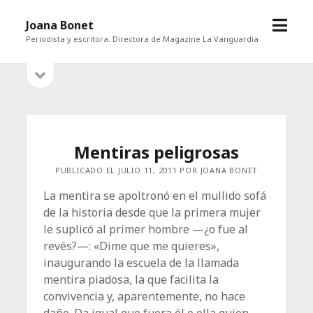
abrir
Joana Bonet
menú
Periodista y escritora. Directora de Magazine La Vanguardia
abrir
Barra
barra
lateral
lateral
Mentiras peligrosas
PUBLICADO EL JULIO 11, 2011 POR JOANA BONET
La mentira se apoltronó en el mullido sofá
de la historia desde que la primera mujer
le suplicó al primer hombre —¿o fue al
revés?—: «Dime que me quieres»,
inaugurando la escuela de la llamada
mentira piadosa, la que facilita la
convivencia y, aparentemente, no hace
daño. Da igual que fuera él o ella quien