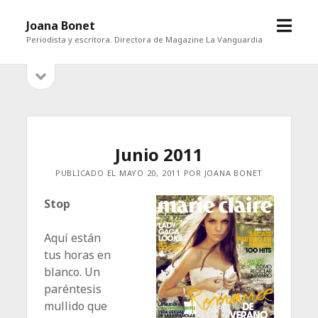
abrir
Joana Bonet
menú
Periodista y escritora. Directora de Magazine La Vanguardia
abrir
Barra
barra
lateral
lateral
Junio 2011
PUBLICADO EL MAYO 20, 2011 POR JOANA BONET
Stop
Aquí están
tus horas en
blanco. Un
paréntesis
mullido que