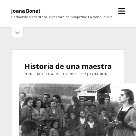
abrir
Joana Bonet
menú
Periodista y escritora. Directora de Magazine La Vanguardia
abrir
Barra
barra
lateral
lateral
Historia de una maestra
PUBLICADO EL ABRIL 13, 2011 POR JOANA BONET