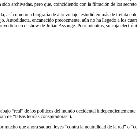
ido archivadas, pero que, coincidiendo con la filtración de los secretos
, así como una biografía de alto voltaje: estudió en más de treinta cole
hijo. Autodidacta, encanecido precozmente, aún no ha llegado a los cua
nvertido en el show de Julian Assange. Pero mientras, su caja electró
rabajo “real” de los políticos del mundo occidental independientemente de
ban de “falsas teorías conspiradoras”).
or mucho que ahora saquen leyes “contra la neutralidad de la red” o “con