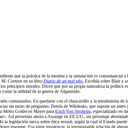
fiesto que la práctica de la mentira y la simulación es consustancial a
J. M. Coetzee en su libro
Diario de un mal año
.
Escribía sobre Blair y a
os principios morales. Dicen que por su propia naturaleza la política e
os como la utilidad de la guerra de Afganistán.
én contrastados. En quedarse con el chascarrillo y la intrahistoria de la
ias sin turno de preguntas. Detrás de Wikileaks, que supone un antes 
or la Metro Goldwyn Mayer para
Erich Von Stroheim,
especializado en dar
odiar». Así presentan ahora a Assange en EE.UU., un personaje abomina
la legislación sueca sobre ética sexual, según la cual el Estado puede 
 deseo insomne. Esa torpe insistencia, la irresponsable relación de algu