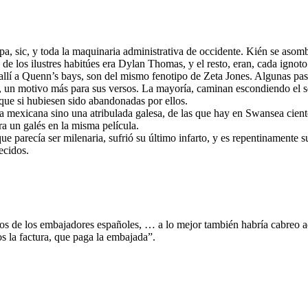
pa, sic, y toda la maquinaria administrativa de occidente. Kién se asomb
los ilustres habitúes era Dylan Thomas, y el resto, eran, cada ignoto b
 allí a Quenn’s bays, son del mismo fenotipo de Zeta Jones. Algunas pas
, un motivo más para sus versos. La mayoría, caminan escondiendo el 
que si hubiesen sido abandonadas por ellos.
la mexicana sino una atribulada galesa, de las que hay en Swansea cient
a un galés en la misma película.
ue parecía ser milenaria, sufrió su último infarto, y es repentinamente 
ecidos.
o los de los embajadores españoles, … a lo mejor también habría cabreo
os la factura, que paga la embajada”.