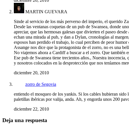
diciembre 20, 2010
MARTIN GUEVARA
Sinde al servicio de los más perverso del imperio, el querido Za
Desde las ventanas coquetas de un pub de Swansea, donde uno de 
apreciar, que las hermosas galesas que divierten el paseo desde
echan una mirada al pub, y dan a Dylan, cronologías al margen
esposos han perdido el trabajo, lo cual perciben de peor humor 
Assange nos dice que la protagonista de el zorro, no es una bel
No viajemos ahora a Cardiff a buscar a el zorro. Que también er
Ese pub de Swansea tiene trecientos años., Nuestra inocencia, q
y nosotros colocados en la desprotección que nos teníamos mer
diciembre 20, 2010
zorro de Segovia
entiendo el mosqueo de los yankis. Si los cables hubieran sid
paletillas ibéricas por valija, anda. Ah, y engorda unos 200 pav
diciembre 22, 2010
Deja una respuesta