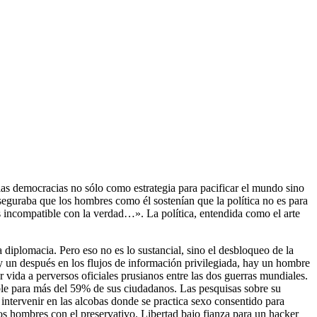
 las democracias no sólo como estrategia para pacificar el mundo sino
seguraba que los hombres como él sostenían que la política no es para
s incompatible con la verdad…». La política, entendida como el arte
 diplomacia. Pero eso no es lo sustancial, sino el desbloqueo de la
y un después en los flujos de información privilegiada, hay un hombre
 vida a perversos oficiales prusianos entre las dos guerras mundiales.
ble para más del 59% de sus ciudadanos. Las pesquisas sobre su
intervenir en las alcobas donde se practica sexo consentido para
nos hombres con el preservativo. Libertad bajo fianza para un hacker