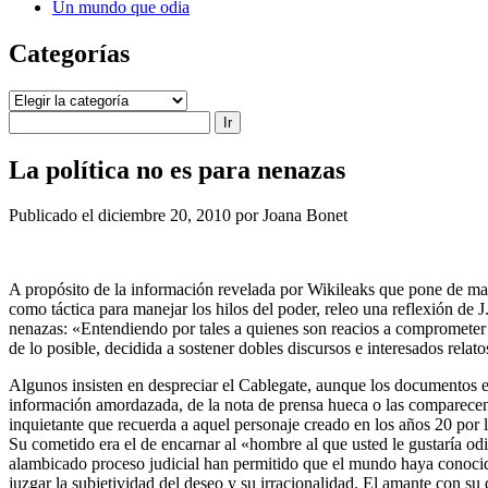
Un mundo que odia
Categorías
Categorías
Buscar
La política no es para nenazas
Publicado el diciembre 20, 2010 por Joana Bonet
A propósito de la información revelada por Wikileaks que pone de mani
como táctica para manejar los hilos del poder, releo una reflexión de 
nenazas: «Entendiendo por tales a quienes son reacios a comprometer l
de lo posible, decidida a sostener dobles discursos e interesados relat
Algunos insisten en despreciar el Cablegate, aunque los documentos est
información amordazada, de la nota de prensa hueca o las comparecenc
inquietante que recuerda a aquel personaje creado en los años 20 p
Su cometido era el de encarnar al «hombre al que usted le gustaría 
alambicado proceso judicial han permitido que el mundo haya conocido 
juzgar la subjetividad del deseo y su irracionalidad. El amante con su