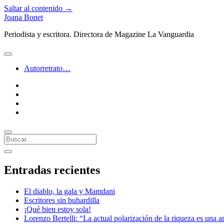
Saltar al contenido →
Joana Bonet
Periodista y escritora. Directora de Magazine La Vanguardia
abrir
menú
Autorretrato…
twitter
facebook
instagram
linkedin
Buscar
Barra
abrir
lateral
barra
Entradas recientes
lateral
El diablo, la gala y Mamdani
Escritores sin buhardilla
¡Qué bien estoy sola!
Lorenzo Bertelli: “La actual polarización de la riqueza es una a