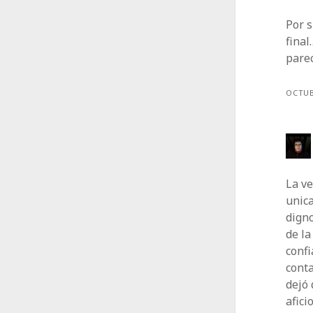
Por s
final
pare
OCTUB
La v
unica
digno
de la
confi
conta
dejó 
afici