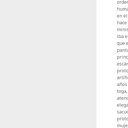
orden
huma
en el
hace 
minis
iba e
que 
panta
prin
escá
proto
artif
años 
toga,
atenc
elega
sacu
proto
mujer