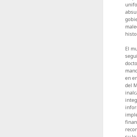
unifo
absu
gobie
maled
histo
El m
segu
doct
mand
en en
del M
inalc
integ
infor
impl
finan
recon
su le