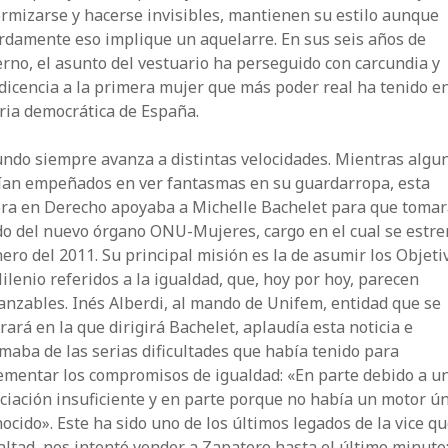
rmizarse y hacerse invisibles, mantienen su estilo aunque
rdamente eso implique un aquelarre. En sus seis años de
rno, el asunto del vestuario ha perseguido con carcundia y
icencia a la primera mujer que más poder real ha tenido en
ria democrática de España.
undo siempre avanza a distintas velocidades. Mientras algu
ían empeñados en ver fantasmas en su guardarropa, esta
ora en Derecho apoyaba a Michelle Bachelet para que tomar
o del nuevo órgano ONU-Mujeres, cargo en el cual se estr
ero del 2011. Su principal misión es la de asumir los Objeti
ilenio referidos a la igualdad, que, hoy por hoy, parecen
anzables. Inés Alberdi, al mando de Unifem, entidad que se
rará en la que dirigirá Bachelet, aplaudía esta noticia e
maba de las serias dificultades que había tenido para
ementar los compromisos de igualdad: «En parte debido a u
ciación insuficiente y en parte porque no había un motor ú
ocido». Este ha sido uno de los últimos legados de la vice qu
altad, nos intentó vender a Zapatero hasta el último minuto