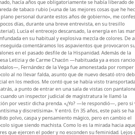
ado, hacía años que obligatoriamente se había liberado de 
reda de tabaco rubio («una de las mejores cosas que he he
 plano personal durante estos años de gobierno», me confe
pocos días, durante una breve entrevista, en su tresillo
terial). Lucía el entrecejo descansado, la energía en las man
nfundada en su habitual y explosiva mezcla de colores. De a
enseguida comentáramos los aspavientos que provocaron s
lones en el pasado desfile de la Hispanidad. Además de la
cesa Letizia y de Carme Chacón —habituada ya a esos ranci
ndalos—, Fernández de la Vega fue amonestada por romper 
colo al no llevar falda, asunto que de nuevo desató otro de
icial en los medios. Me contó que se había visto transportad
atrás, a punto de entrar en una sala de vistas con pantalon
 cuando un inspector judicial de magistratura le llamó la
ión por vestir dicha prenda. «¿Yo? —le respondió—, pero si
ntísima y discretísima». Y entró. En 35 años, este país se ha
dido polvo, caspa y pensamiento mágico, pero en cambio el
colo sigue siendo machista. Como lo es la mirada hacia aque
es que ejercen el poder y no esconden su feminidad. Lejos 