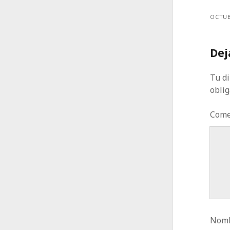
OCTUB
Dej
Tu di
obli
Come
Nomb