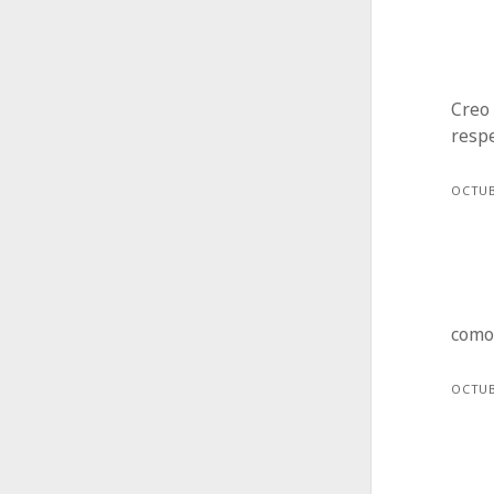
Creo 
respe
OCTUB
como 
OCTUB