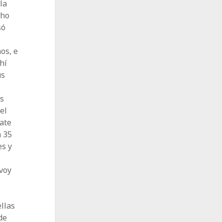
la
cho
só
os, e
hí
us
os
el
bate
a 35
es y
 voy
llas
de