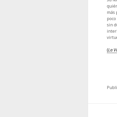
quién
más p
poco 
sin d
inter
virtu
(
La V
Publ