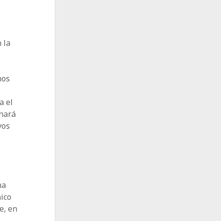
 la
nos
a el
enará
vos
na
nico
e, en
: