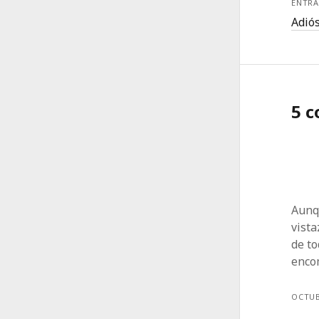
ENTRA
Adió
5 
Aunq
vista
de to
encom
OCTUB