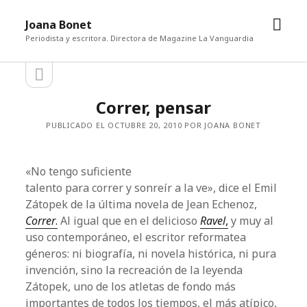
abrir
Joana Bonet
men
Periodista y escritora. Directora de Magazine La Vanguardia
abrir
Barra
barra
lateral
lateral
Correr, pensar
PUBLICADO EL OCTUBRE 20, 2010 POR JOANA BONET
«No tengo suficiente
talento para correr y sonreír a la ve», dice el Emil
Zátopek de la última novela de Jean Echenoz,
Correr
.
Al igual que en el delicioso
Ravel
,
y muy al
uso contemporáneo, el escritor reformatea
géneros: ni biografía, ni novela histórica, ni pura
invención, sino la recreación de la leyenda
Zátopek, uno de los atletas de fondo más
importantes de todos los tiempos, el más atípico,