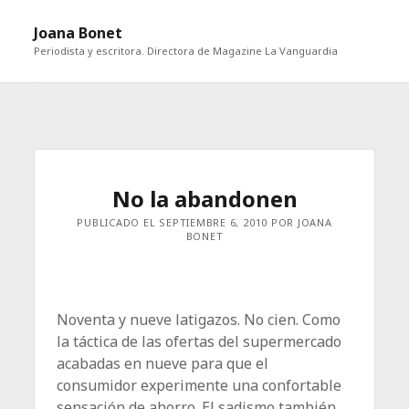
abri
Joana Bonet
me
Periodista y escritora. Directora de Magazine La Vanguardia
abrir
Barra
barra
lateral
lateral
No la abandonen
PUBLICADO EL SEPTIEMBRE 6, 2010 POR JOANA
BONET
Noventa y nueve latigazos. No cien. Como
la táctica de las ofertas del supermercado
acabadas en nueve para que el
consumidor experimente una confortable
sensación de ahorro. El sadismo también