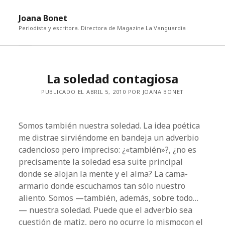
abri
Joana Bonet
me
Periodista y escritora. Directora de Magazine La Vanguardia
abrir
Barra
barra
lateral
lateral
La soledad contagiosa
PUBLICADO EL ABRIL 5, 2010 POR JOANA BONET
Somos también nuestra soledad. La idea poética
me distrae sirviéndome en bandeja un adverbio
cadencioso pero impreciso: ¿«también»?, ¿no es
precisamente la soledad esa suite principal
donde se alojan la mente y el alma? La cama-
armario donde escuchamos tan sólo nuestro
aliento. Somos —también, además, sobre todo…
— nuestra soledad. Puede que el adverbio sea
cuestión de matiz, pero no ocurre lo mismocon el