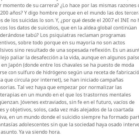
r momento de su carrera? ¿Lo hace por las mismas razones
 200 años? Y digo hombre porque en el mundo las dos tercer
s de los suicidas lo son. Y, ¿por qué desde el 2007 el INE no
cos los datos de suicidios, que en la aldea global continúan
iderándose tabú? Los psiquiatras reclaman programas
ntivos, sobre todo porque en su mayoría no son actos
sivos sino resultado de una sopesada reflexión. Es un asun
ejo paliar la desafección a la vida, aunque en algunos país
 en Japón (donde entre los chavales se ha puesto de moda
se con sulfuro de hidrógeno según una receta de fabricaci
a que circula por internet), se han iniciado campañas
sorias. Tal vez haya que empezar por normalizar las
oterapias en un mundo en el que los trastornos mentales
üenzan. Jóvenes extraviados, sin fe en el futuro, vacíos de
es y objetivos, solos, cada vez más alejados de la coartada
iva, en un mundo donde el suicidio siempre ha formado par
antasías adolescentes sin que la sociedad haya osado interv
 asunto. Ya va siendo hora.