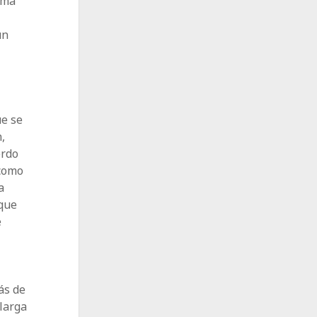
lma
un
ue se
,
erdo
 como
a
 que
e
s
ás de
 larga