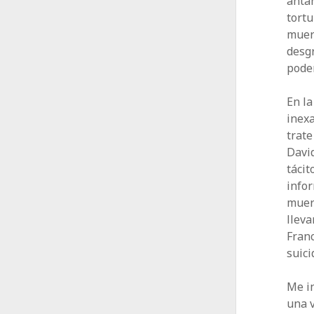
antañ
tortu
muert
desgr
poder
En la
inexa
trate
Davi
tácit
info
muere
lleva
Fran
suici
Me i
una v