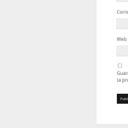
Corre
Web
Guar
la p