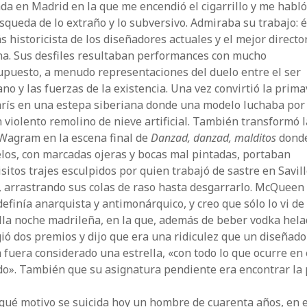
da en Madrid en la que me encendió el cigarrillo y me habló
squeda de lo extraño y lo subversivo. Admiraba su trabajo: é
s historicista de los diseñadores actuales y el mejor directo
na. Sus desfiles resultaban performances con mucho
upuesto, a menudo representaciones del duelo entre el ser
o y las fuerzas de la existencia. Una vez convirtió la prim
rís en una estepa siberiana donde una modelo luchaba por 
 violento remolino de nieve artificial. También transformó l
 Wagram en la escena final de
Danzad, danzad, malditos
donde
los, con marcadas ojeras y bocas mal pintadas, portaban
sitos trajes esculpidos por quien trabajó de sastre en Savil
 arrastrando sus colas de raso hasta desgarrarlo. McQueen
efinía anarquista y antimonárquico, y creo que sólo lo vi de 
lla noche madrileña, en la que, además de beber vodka hela
ió dos premios y dijo que era una ridiculez que un diseñado
fuera considerado una estrella, «con todo lo que ocurre en 
o». También que su asignatura pendiente era encontrar la 
qué motivo se suicida hoy un hombre de cuarenta años, en e