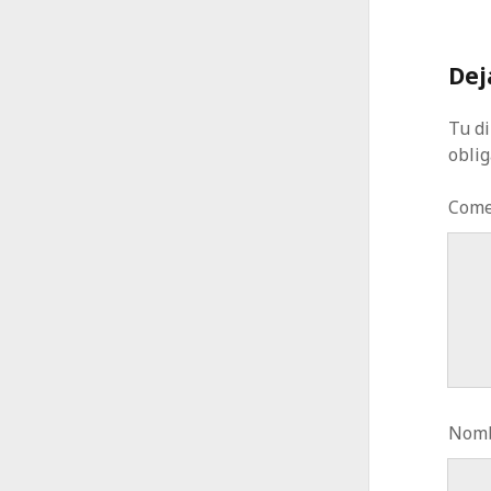
Dej
Tu di
obli
Come
Nomb