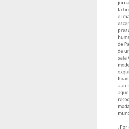
jorna
la bú
el má
esce
pres
human
de Pa
de un
sala
mode
exqui
Road,
autod
aque
recog
moda 
mund
¿Por 