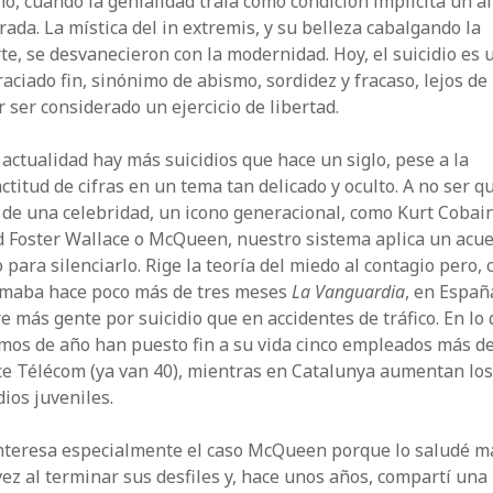
o, cuando la genialidad traía como condición implícita un a
rada. La mística del in extremis, y su belleza cabalgando la
e, se desvanecieron con la modernidad. Hoy, el suicidio es 
aciado fin, sinónimo de abismo, sordidez y fracaso, lejos de
 ser considerado un ejercicio de libertad.
 actualidad hay más suicidios que hace un siglo, pese a la
ctitud de cifras en un tema tan delicado y oculto. A no ser q
 de una celebridad, un icono generacional, como Kurt Cobain
d Foster Wallace o McQueen, nuestro sistema aplica un acu
o para silenciarlo. Rige la teoría del miedo al contagio pero,
rmaba hace poco más de tres meses
La Vanguardia
, en Españ
 más gente por suicidio que en accidentes de tráfico. En lo
mos de año han puesto fin a su vida cinco empleados más d
ce Télécom (ya van 40), mientras en Catalunya aumentan lo
dios juveniles.
nteresa especialmente el caso McQueen porque lo saludé m
ez al terminar sus desfiles y, hace unos años, compartí una