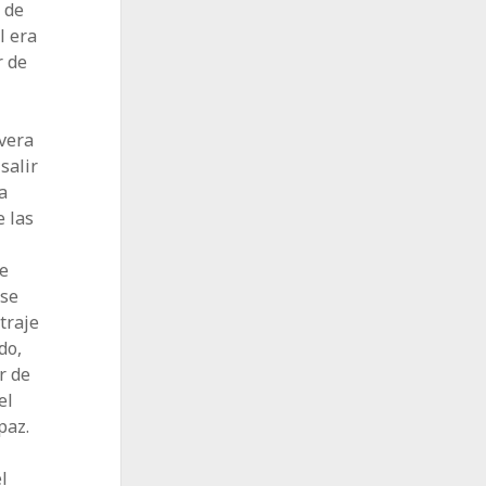
 de
l era
r de
avera
salir
a
 las
le
 se
traje
do,
r de
el
paz.
l