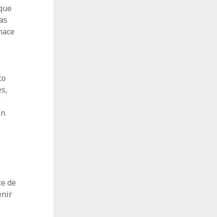
 que
as
 hace
to
es,
ón
te de
enir