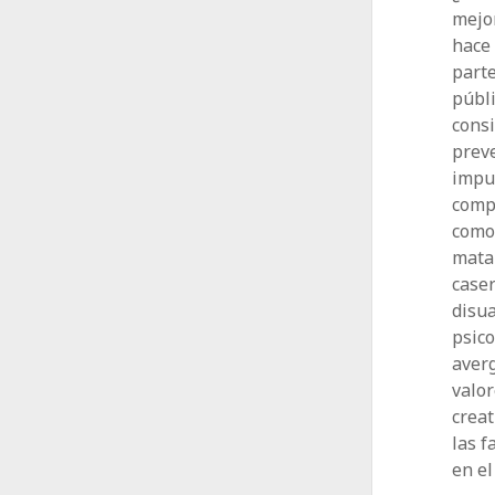
mejo
hace
parte
públi
cons
preve
impul
compl
como
matar
caser
disua
psic
averg
valor
creat
las f
en el