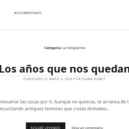
AUTORRETRATO…
ORÍAS
Categoría:
La Vanguardia
ías
Buscar
Los años que nos queda
PUBLICADO EL MAYO 2, 2026 POR JOANA BONET
 resuelve las cosas por ti. Aunque no quieras, te arranca de
resucitando antiguos temores que creías domados.…
LOS
SEGUIR LEYENDO
Deja un comentario