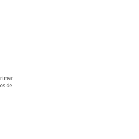
primer
zos de