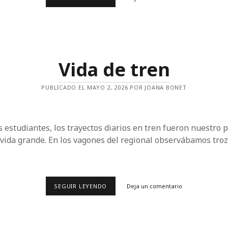
AÑOS
QUE
NOS
QUEDAN
Vida de tren
PUBLICADO EL MAYO 2, 2026 POR JOANA BONET
estudiantes, los trayectos diarios en tren fueron nuestro 
 vida grande. En los vagones del regional observábamos tro
VIDA
SEGUIR LEYENDO
Deja un comentario
DE
TREN