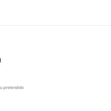
twitter
facebook
instagram
linkedin
n
 tu pretendido