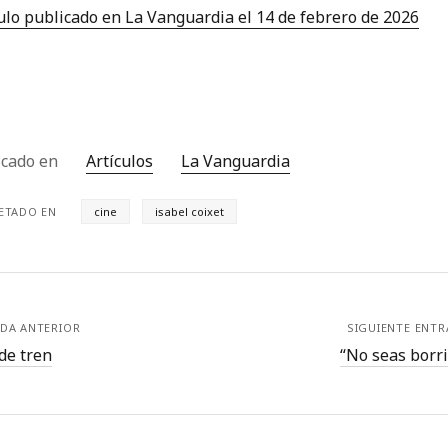
ulo publicado en La Vanguardia el 14 de febrero de 2026
icado en
Artículos
La Vanguardia
ETADO EN
cine
isabel coixet
DA ANTERIOR
SIGUIENTE ENT
de tren
“No seas borri