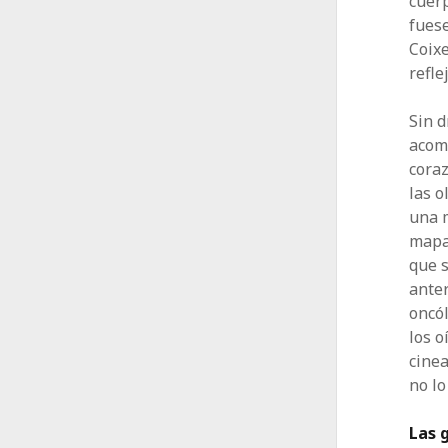
cuerp
fuese
Coixe
refle
Sin d
acomp
coraz
las o
una m
mapa 
que s
anter
oncó
los o
cinea
no lo
Las 