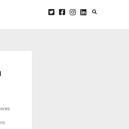
twitter
facebook
instagram
linkedin
n
mores
tro