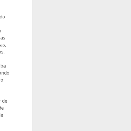
ado
a
sas
as,
as,
s
aba
uando
ro
r de
de
de