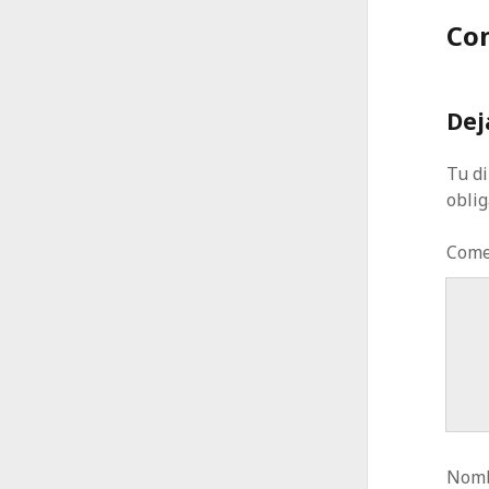
Co
Dej
Tu di
obli
Come
Nomb