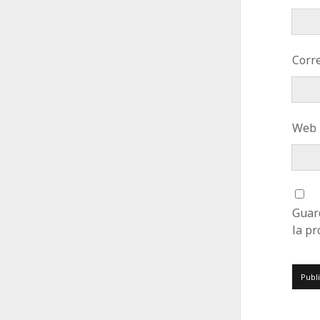
Corre
Web
Guar
la p