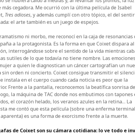
o se hubiera caído a medias y, al levantar los plomos, la luz
 más cegadora. Me ocurrió con la última película de Isabel
t,
Tres adioses
, y además cumplí con otro tópico, el del senti
jada: el arte también es un juego de espejos.
ramatismo ni morbo, me reconocí en la caja de resonancias
aña a la protagonista. Es la forma en que Coixet dispara al
ón, interrogándose sobre el sentido de la vida mientras cab
las sutiles de lo que todavía no tiene nombre. Las emocione
ujer a quien le diagnostican un cáncer cartografían un nu
sin orden ni concierto. Coixet consigue transmitir el silenc
e instala en el cuerpo cuando cada noticia es peor que la
ior. Frente a la pantalla, reconocemos la beatífica sonrisa de
logo, la máquina de TAC donde nos embutimos con tapones 
ídos, el corazón helado, los veranos azules en la retina… La
sta me contó que esta película (sobre una enferma termina
 aparenta) es una forma de exorcismo frente a la muerte.
gafas de Coixet son su cámara cotidiana: lo ve todo e inv