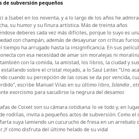
s de subversión pequeños
í a Isabel en los noventa, y a lo largo de los años he admir
cha, su humor y su finura artística. Más de treinta años
ndose deberes cada vez más difíciles, porque lo suyo es un
uedad con champán, además de desayunar con críticas furio
l tiempo ha arrugado hasta la insignificancia. En sus películ
onecta con esa necesidad de amar sin moralejas ni moralin
también con la comida, la amistad, los libros, la ciudad y su
 estallando sobre el cristal mojado, a lo Saul Leiter. “Uno ac
ndo cuando su percepción de las cosas se da por vencida, c
rdido”, escribe Manuel Vilas en su último libro,
Islandia
, ot
ante exorcismo para sacudirse la negrura del desamor.
afas de Coixet son su cámara cotidiana: lo ve todo y, en luga
 de rodillas, invita a pequeños actos de subversión. Como el 
Marta suya lamiendo un cucurucho de fresa en un arrebato 
r. ¡Y cómo disfruta del último helado de su vida!