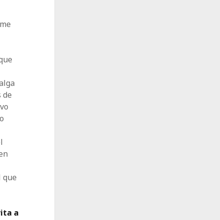
rme
 que
alga
s de
evo
io
l
en
l que
ita a