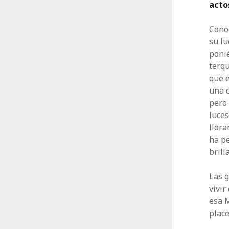
acto
Conoc
su lu
ponié
terq
que e
una c
pero 
luces
llora
ha pe
brill
Las g
vivir
esa 
place