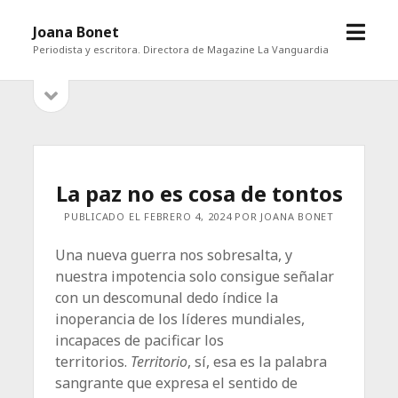
abrir
Joana Bonet
menú
Periodista y escritora. Directora de Magazine La Vanguardia
abrir
Barra
barra
lateral
lateral
La paz no es cosa de tontos
PUBLICADO EL FEBRERO 4, 2024 POR JOANA BONET
Una nueva guerra nos sobresalta, y
nuestra impotencia solo consigue señalar
con un descomunal dedo índice la
inoperancia de los líderes mundiales,
incapaces de pacificar los
territorios.
Territorio
, sí, esa es la palabra
sangrante que expresa el sentido de