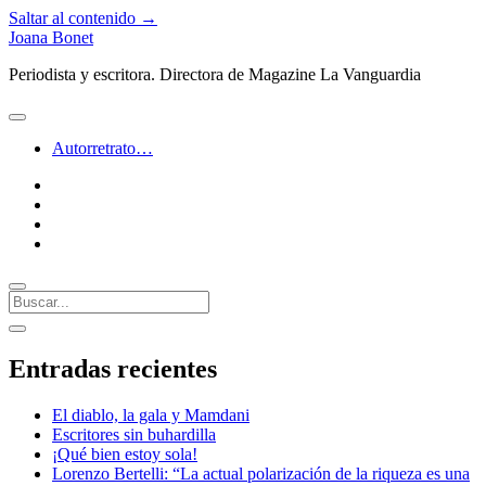
Saltar al contenido →
Joana Bonet
Periodista y escritora. Directora de Magazine La Vanguardia
abrir
menú
Autorretrato…
twitter
facebook
instagram
linkedin
Buscar
Barra
abrir
lateral
barra
Entradas recientes
lateral
El diablo, la gala y Mamdani
Escritores sin buhardilla
¡Qué bien estoy sola!
Lorenzo Bertelli: “La actual polarización de la riqueza es una