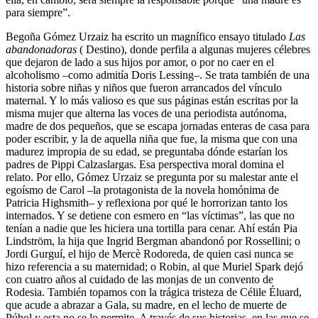
para siempre”.
Begoña Gómez Urzaiz ha escrito un magnífico ensayo titulado
Las
abandonadoras
( Destino), donde perfila a algunas mujeres célebres
que dejaron de lado a sus hijos por amor, o por no caer en el
alcoholismo –como admitía Doris Lessing–. Se trata también de una
historia sobre niñas y niños que fueron arrancados del vínculo
maternal. Y lo más valioso es que sus páginas están escritas por la
misma mujer que alterna las voces de una periodista autónoma,
madre de dos pequeños, que se escapa jornadas enteras de casa para
poder escribir, y la de aquella niña que fue, la misma que con una
madurez impropia de su edad, se preguntaba dónde estarían los
padres de Pippi Calzaslargas. Esa perspectiva moral domina el
relato. Por ello, Gómez Urzaiz se pregunta por su malestar ante el
egoísmo de Carol –la protagonista de la novela homónima de
Patricia Highsmith– y reflexiona por qué le horrorizan tanto los
internados. Y se detiene con esmero en “las víctimas”, las que no
tenían a nadie que les hiciera una tortilla para cenar. Ahí están Pia
Lindström, la hija que Ingrid Bergman abandonó por Rossellini; o
Jordi Gurguí, el hijo de Mercè Rodoreda, de quien casi nunca se
hizo referencia a su maternidad; o Robin, al que Muriel Spark dejó
con cuatro años al cuidado de las monjas de un convento de
Rodesia. También topamos con la trágica tristeza de Célile Éluard,
que acude a abrazar a Gala, su madre, en el lecho de muerte de
Púbol y esta no se lo permite. A través de sus historias, en las que se