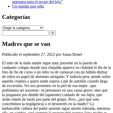
amenaza para el sector del lujo”
Un mundo que odia
Categorías
Categorías
Buscar
Madres que se van
Publicado el septiembre 27, 2022 por Joana Bonet
El mito de la mala madre sigue muy presente en la puerta de
cualquier colegio donde una chiquilla aparece en chándal el día de la
foto de fin de curso o un niño va de carnaval con un fallido disfraz
de robot en papel de aluminio arrugado. Y todavía peor, pende sobre
aquella criatura a quien nadie espera a pie de autobús cuando llega
de excursión. No nos ponemos en la piel de esa mujer –que
podríamos ser nosotras– ni pensamos en una causa grave, sino que
la juzgamos por dimitir del (aparente) cuidado de sus hijos, que
serán objeto de mofa por parte del grupo. Pero, ¿por qué solo
concebimos la negligencia o el desinterés en la madre? La
inabarcable cultura del padre ausente sigue siendo tolerada, mientras
ella, en cambio, será siempre la responsable porque “una madre es