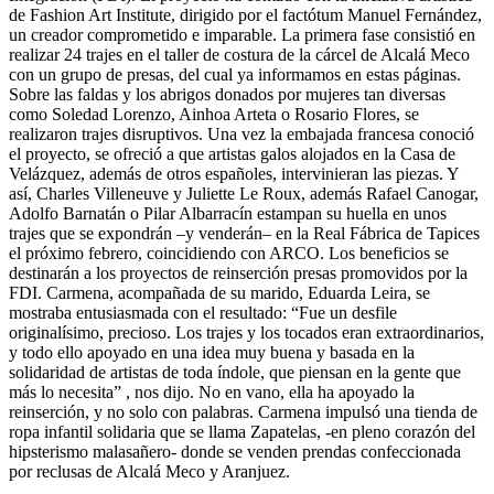
de Fashion Art Institute, dirigido por el factótum Manuel Fernández,
un creador comprometido e imparable. La primera fase consistió en
realizar 24 trajes en el taller de costura de la cárcel de Alcalá Meco
con un grupo de presas, del cual ya informamos en estas páginas.
Sobre las faldas y los abrigos donados por mujeres tan diversas
como Soledad Lorenzo, Ainhoa Arteta o Rosario Flores, se
realizaron trajes disruptivos. Una vez la embajada francesa conoció
el proyecto, se ofreció a que artistas galos alojados en la Casa de
Velázquez, además de otros españoles, intervinieran las piezas. Y
así, Charles Villeneuve y Juliette Le Roux, además Rafael Canogar,
Adolfo Barnatán o Pilar Albarracín estampan su huella en unos
trajes que se expondrán –y venderán– en la Real Fábrica de Tapices
el próximo febrero, coincidiendo con ARCO. Los beneficios se
destinarán a los proyectos de reinserción presas promovidos por la
FDI. Carmena, acompañada de su marido, Eduarda Leira, se
mostraba entusiasmada con el resultado: “Fue un desfile
originalísimo, precioso. Los trajes y los tocados eran extraordinarios,
y todo ello apoyado en una idea muy buena y basada en la
solidaridad de artistas de toda índole, que piensan en la gente que
más lo necesita” , nos dijo. No en vano, ella ha apoyado la
reinserción, y no solo con palabras. Carmena impulsó una tienda de
ropa infantil solidaria que se llama Zapatelas, -en pleno corazón del
hipsterismo malasañero- donde se venden prendas confeccionada
por reclusas de Alcalá Meco y Aranjuez.