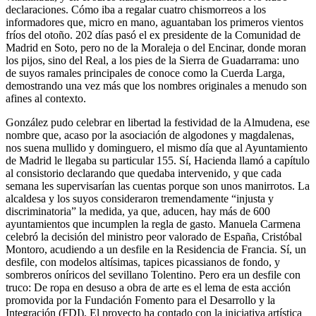
declaraciones. Cómo iba a regalar cuatro chismorreos a los
informadores que, micro en mano, aguantaban los primeros vientos
fríos del otoño. 202 días pasó el ex presidente de la Comunidad de
Madrid en Soto, pero no de la Moraleja o del Encinar, donde moran
los pijos, sino del Real, a los pies de la Sierra de Guadarrama: uno
de suyos ramales principales de conoce como la Cuerda Larga,
demostrando una vez más que los nombres originales a menudo son
afines al contexto.
González pudo celebrar en libertad la festividad de la Almudena, ese
nombre que, acaso por la asociación de algodones y magdalenas,
nos suena mullido y dominguero, el mismo día que al Ayuntamiento
de Madrid le llegaba su particular 155. Sí, Hacienda llamó a capítulo
al consistorio declarando que quedaba intervenido, y que cada
semana les supervisarían las cuentas porque son unos manirrotos. La
alcaldesa y los suyos consideraron tremendamente “injusta y
discriminatoria” la medida, ya que, aducen, hay más de 600
ayuntamientos que incumplen la regla de gasto. Manuela Carmena
celebró la decisión del ministro peor valorado de España, Cristóbal
Montoro, acudiendo a un desfile en la Residencia de Francia. Sí, un
desfile, con modelos altísimas, tapices picassianos de fondo, y
sombreros oníricos del sevillano Tolentino. Pero era un desfile con
truco: De ropa en desuso a obra de arte es el lema de esta acción
promovida por la Fundación Fomento para el Desarrollo y la
Integración (FDI). El proyecto ha contado con la iniciativa artística