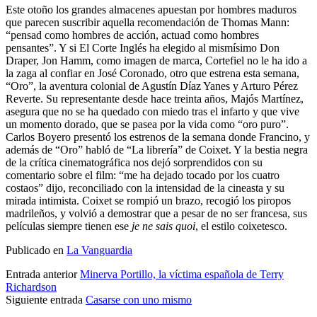
Este otoño los grandes almacenes apuestan por hombres maduros
que parecen suscribir aquella recomendación de Thomas Mann:
“pensad como hombres de acción, actuad como hombres
pensantes”. Y si El Corte Inglés ha elegido al mismísimo Don
Draper, Jon Hamm, como imagen de marca, Cortefiel no le ha ido a
la zaga al confiar en José Coronado, otro que estrena esta semana,
“Oro”, la aventura colonial de Agustín Díaz Yanes y Arturo Pérez
Reverte. Su representante desde hace treinta años, Majós Martínez,
asegura que no se ha quedado con miedo tras el infarto y que vive
un momento dorado, que se pasea por la vida como “oro puro”.
Carlos Boyero presentó los estrenos de la semana donde Francino, y
además de “Oro” habló de “La librería” de Coixet. Y la bestia negra
de la crítica cinematográfica nos dejó sorprendidos con su
comentario sobre el film: “me ha dejado tocado por los cuatro
costaos” dijo, reconciliado con la intensidad de la cineasta y su
mirada intimista. Coixet se rompió un brazo, recogió los piropos
madrileños, y volvió a demostrar que a pesar de no ser francesa, sus
películas siempre tienen ese
je ne sais quoi
, el estilo coixetesco.
Publicado en
La Vanguardia
Entrada anterior
Minerva Portillo, la víctima española de Terry
Richardson
Siguiente entrada
Casarse con uno mismo