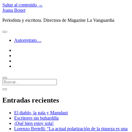
Saltar al contenido →
Joana Bonet
Periodista y escritora. Directora de Magazine La Vanguardia
abrir
menú
Autorretrato…
twitter
facebook
instagram
linkedin
Buscar
Barra
abrir
lateral
barra
Entradas recientes
lateral
El diablo, la gala y Mamdani
Escritores sin buhardilla
¡Qué bien estoy sola!
Lorenzo Bertelli: “La actual polarización de la riqueza es una