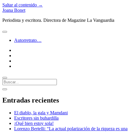
Saltar al contenido →
Joana Bonet
Periodista y escritora. Directora de Magazine La Vanguardia
abrir
menú
Autorretrato…
twitter
facebook
instagram
linkedin
Buscar
Barra
abrir
lateral
barra
Entradas recientes
lateral
El diablo, la gala y Mamdani
Escritores sin buhardilla
¡Qué bien estoy sola!
Lorenzo Bertelli: “La actual polarización de la riqueza es una