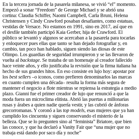
En la tercera jornada de la pasarela milanesa, se vivió “el” momento.
Empezó a sonar “Freedom” de George Michael y se abrió una
cortina: Claudia Schiffer, Naomi Campbell, Carla Bruni, Helena
Christensen y Cindy Crawford posaban desafiantes, como estatuas,
vestidas de Versace. No estamos en 1991, sino en 2017, así que en
el desfile también participó Kaia Gerber, hija de Crawford. El
público se levantó y algunos se acercaban a la pasarela para tocarlas
y enloquecer pues ellas que tanto se han dejado fotografiar y, en
cambio, tan poco han hablado, siguen siendo las diosas de este
Olimpo. Los guardias de seguridad irrumpieron y se las llevaron de
vuelta al
backstage
. Se trataba de un homenaje al creador fallecido
hace veinte años, y ello justificaba la revisión que la firma italiana ha
hecho de sus grandes hitos. En eso consiste en lujo hoy: apostar por
los
best sellers
–o iconos, como prefieren denominarlos las marcas
en cuanto cumplen una década– resulta la forma más segura de
mantener el negocio a flote mientras se repiensa la estrategia a medio
plazo. Gianni fue el primer creador de lujo que renunció a que la
moda fuera un microclima elitista. Abrió las puertas a millonarias
rusas y árabes a quien nadie quería vestir, y las cubrió de ánforas
grecorromanas. Y coronó a las
top models
, esas mujeres que ya han
cumplido los cincuenta y siguen conservando el misterio de la
belleza. Que se lo pregunten sino al “feminista” Briatore, que bien
las conoce, y que ha declaró a Vanity Fair que “una mujer que no
trabaja está dando por saco día y noche”