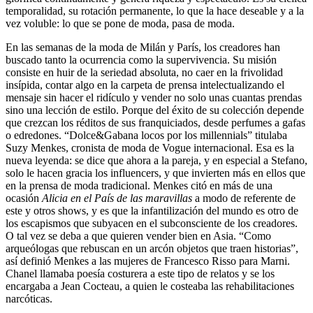
temporalidad, su rotación permanente, lo que la hace deseable y a la
vez voluble: lo que se pone de moda, pasa de moda.
En las semanas de la moda de Milán y París, los creadores han
buscado tanto la ocurrencia como la supervivencia. Su misión
consiste en huir de la seriedad absoluta, no caer en la frivolidad
insípida, contar algo en la carpeta de prensa intelectualizando el
mensaje sin hacer el ridículo y vender no solo unas cuantas prendas
sino una lección de estilo. Porque del éxito de su colección depende
que crezcan los réditos de sus franquiciados, desde perfumes a gafas
o edredones. “Dolce&Gabana locos por los millennials” titulaba
Suzy Menkes, cronista de moda de Vogue internacional. Esa es la
nueva leyenda: se dice que ahora a la pareja, y en especial a Stefano,
solo le hacen gracia los influencers, y que invierten más en ellos que
en la prensa de moda tradicional. Menkes citó en más de una
ocasión
Alicia en el País de las maravillas
a modo de referente de
este y otros shows, y es que la infantilización del mundo es otro de
los escapismos que subyacen en el subconsciente de los creadores.
O tal vez se deba a que quieren vender bien en Asia. “Como
arqueólogas que rebuscan en un arcón objetos que traen historias”,
así definió Menkes a las mujeres de Francesco Risso para Marni.
Chanel llamaba poesía costurera a este tipo de relatos y se los
encargaba a Jean Cocteau, a quien le costeaba las rehabilitaciones
narcóticas.