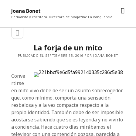
abrir
Joana Bonet
men
Periodista y escritora. Directora de Magazine La Vanguardia
abrir
Barra
barra
lateral
lateral
La forja de un mito
PUBLICADO EL SEPTIEMBRE 15, 2016 POR JOANA BONET
Conve
rtirse
en mito vivo debe de ser un asunto sobrecogedor
que, como mínimo, comporta una sensación
resbalosa y a la vez compacta respecto a la
propia identidad. También debe de ser imposible
acostarse sabiendo que se es leyenda y no vivirlo
a conciencia. Hace cuatro días mirábamos el
televisor con una contención gozosa, parecida a