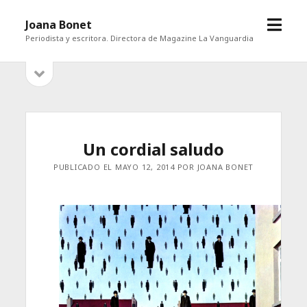
abrir
Joana Bonet
menú
Periodista y escritora. Directora de Magazine La Vanguardia
abrir
Barra
barra
lateral
lateral
Un cordial saludo
PUBLICADO EL MAYO 12, 2014 POR JOANA BONET