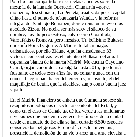
Por ello han compartido tres carpetas calientes sobre la
mesa: la de la llamada Operación Chamartín –por el
momento, desestimada-, La Peineta, asiatizada por el capital
chino hasta el punto de rebautizarla Wanda, y la reforma
integral del Santiago Bernabeu, donde reina un nuevo dios
apodado Zizou. No podía ser más sexy el silabeo de su
nombre; novato pero exitoso, calvo como Guardiola,
Varoufakis o Romeva, pero mestizo. Un bellísimo Baltasar
que diría Boris Izaguirre. A Madrid le faltan magos
carismáticos, por ello Zidane -que ha encadenado 33
victorias consecutivas- es el auténtico Baltasar del año. La
esperanza blanca de la marca Madrid. Me cuenta Cayetano
Carral, organizador de la cabalgata hasta 2015, que lo más
frustrante de todos esos años fue no contar nunca con un
concejal negro para hacer del tercer rey, un asunto, el del
maquillaje de betún, que la alcaldesa zanjó como buena juez
y parte.
En el Madrid financiero se anhela que Carmena sopese sin
resoplidos ideológicos el sector ascendente del Retail, y,
como en el caso de Canalejas, dé luz verde a las millonarias
inversiones que pueden reverdecer los árboles de la ciudad -
desde el mandato de Botella se han cortado 6.500 especies
considerados peligrosos-El otro día, desde mi ventana,
presencié la demolición de un viejo arce: una grúa elevaba a