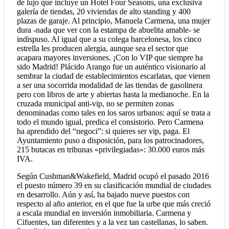
de lujo que incluye un Hotel Four Seasons, una exclusiva
galería de tiendas, 20 viviendas de alto standing y 400
plazas de garaje. Al principio, Manuela Carmena, una mujer
dura -nada que ver con la estampa de abuelita amable- se
indispuso. Al igual que a su colega barcelonesa, los cinco
estrella les producen alergia, aunque sea el sector que
acapara mayores inversiones. ¡Con lo VIP que siempre ha
sido Madrid! Plácido Arango fue un auténtico visionario al
sembrar la ciudad de establecimientos escarlatas, que vienen
a ser una socorrida modalidad de las tiendas de gasolinera
pero con libros de arte y abiertas hasta la medianoche. En la
cruzada municipal anti-vip, no se permiten zonas
denominadas como tales en los saros urbanos: aquí se trata a
todo el mundo igual, predica el consistorio. Pero Carmena
ha aprendido del “negoci”: si quieres ser vip, paga. El
Ayuntamiento puso a disposición, para los patrocinadores,
215 butacas en tribunas «privilegiadas»: 30.000 euros más
IVA.
Según Cushman&Wakefield, Madrid ocupó el pasado 2016
el puesto número 39 en su clasificación mundial de ciudades
en desarrollo. Aún y así, ha bajado nueve puestos con
respecto al año anterior, en el que fue la urbe que más creció
a escala mundial en inversión inmobiliaria. Carmena y
Cifuentes, tan diferentes y a la vez tan castellanas, lo saben.