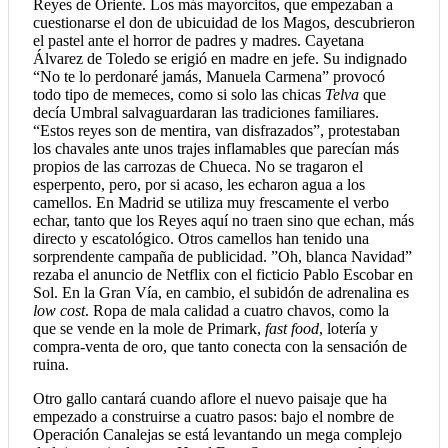
Reyes de Oriente. Los más mayorcitos, que empezaban a
cuestionarse el don de ubicuidad de los Magos, descubrieron
el pastel ante el horror de padres y madres. Cayetana
Álvarez de Toledo se erigió en madre en jefe. Su indignado
“No te lo perdonaré jamás, Manuela Carmena” provocó
todo tipo de memeces, como si solo las chicas
Telva
que
decía Umbral salvaguardaran las tradiciones familiares.
“Estos reyes son de mentira, van disfrazados”, protestaban
los chavales ante unos trajes inflamables que parecían más
propios de las carrozas de Chueca. No se tragaron el
esperpento, pero, por si acaso, les echaron agua a los
camellos. En Madrid se utiliza muy frescamente el verbo
echar, tanto que los Reyes aquí no traen sino que echan, más
directo y escatológico. Otros camellos han tenido una
sorprendente campaña de publicidad. ”Oh, blanca Navidad”
rezaba el anuncio de Netflix con el ficticio Pablo Escobar en
Sol. En la Gran Vía, en cambio, el subidón de adrenalina es
low cost
. Ropa de mala calidad a cuatro chavos, como la
que se vende en la mole de Primark,
fast food
, lotería y
compra-venta de oro, que tanto conecta con la sensación de
ruina.
Otro gallo cantará cuando aflore el nuevo paisaje que ha
empezado a construirse a cuatro pasos: bajo el nombre de
Operación Canalejas se está levantando un mega complejo