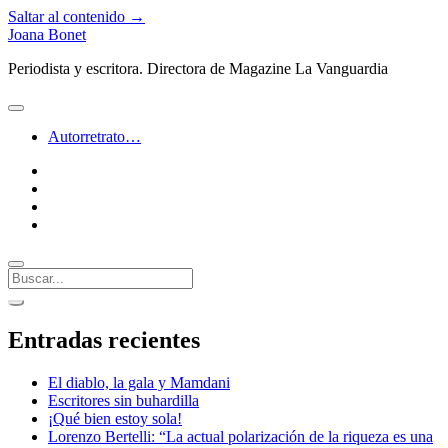
Saltar al contenido →
Joana Bonet
Periodista y escritora. Directora de Magazine La Vanguardia
abrir
menú
Autorretrato…
twitter
facebook
instagram
linkedin
Buscar
Barra
abrir
lateral
barra
Entradas recientes
lateral
El diablo, la gala y Mamdani
Escritores sin buhardilla
¡Qué bien estoy sola!
Lorenzo Bertelli: “La actual polarización de la riqueza es una