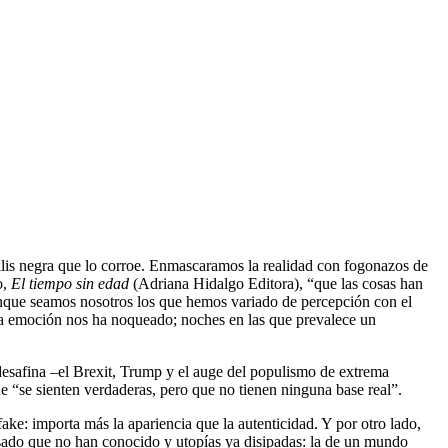
 bilis negra que lo corroe. Enmascaramos la realidad con fogonazos de
o,
El tiempo sin edad
(Adriana Hidalgo Editora), “que las cosas han
aunque seamos nosotros los que hemos variado de percepción con el
una emoción nos ha noqueado; noches en las que prevalece un
desafina –el Brexit, Trump y el auge del populismo de extrema
e “se sienten verdaderas, pero que no tienen ninguna base real”.
ake: importa más la apariencia que la autenticidad. Y por otro lado,
asado que no han conocido y utopías ya disipadas: la de un mundo