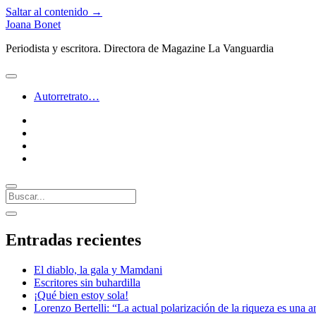
Saltar al contenido →
Joana Bonet
Periodista y escritora. Directora de Magazine La Vanguardia
abrir
menú
Autorretrato…
twitter
facebook
instagram
linkedin
Buscar
Barra
abrir
lateral
barra
Entradas recientes
lateral
El diablo, la gala y Mamdani
Escritores sin buhardilla
¡Qué bien estoy sola!
Lorenzo Bertelli: “La actual polarización de la riqueza es una a