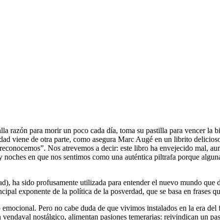
alla razón para morir un poco cada día, toma su pastilla para vencer la
ad viene de otra parte, como asegura Marc Augé en un librito delicios
as reconocemos”. Nos atrevemos a decir: este libro ha envejecido mal, 
hay noches en que nos sentimos como una auténtica piltrafa porque alg
ad), ha sido profusamente utilizada para entender el nuevo mundo que 
cipal exponente de la política de la posverdad, que se basa en frases qu
 emocional. Pero no cabe duda de que vivimos instalados en la era del f
un vendaval nostálgico, alimentan pasiones temerarias: reivindican un p