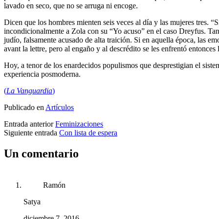
lavado en seco, que no se arruga ni encoge.
Dicen que los hombres mienten seis veces al día y las mujeres tres. 
incondicionalmente a Zola con su “Yo acuso” en el caso Dreyfus. Tant
judío, falsamente acusado de alta traición. Si en aquella época, las 
avant la lettre, pero al engaño y al descrédito se les enfrentó entonces 
Hoy, a tenor de los enardecidos populismos que desprestigian el sistem
experiencia posmoderna.
(
La Vanguardia
)
Publicado en
Artículos
Entrada anterior
Feminizaciones
Siguiente entrada
Con lista de espera
Un comentario
Ramón
Satya
diciembre 7, 2016