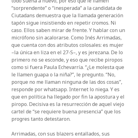
todo suena a nuevo, por eso que le llamen
“sorprendente” o “inesperada” a la candidata de
Ciutadans demuestra que la llamada generación
tapón sigue insistiendo en repetir cromos. Ni
caso. Ellos saben mirar de frente. Y hablar con un
micrófono sin acalorarse. Como Inés Arrimadas,
que cuenta con dos atributos colosales: es mujer
–la única en liza en el 27-S–, y es jerezana. De lo
primero no se esconde, y eso que recibe piropos
como si fuera Paula Echevarría. “¿Le molesta que
le llamen guapa o la niña?”, le pregunto. “No,
porque no me llaman ninguna de las dos cosas”,
responde por whatsapp. Internet lo niega. Y es
que en política ha llegado por fin la apostura y el
piropo. Decisiva es la resurrección de aquel viejo
cartel de “se requiere buena presencia” que los
progres tanto detestaron.
Arrimadas, con sus blazers entallados, sus