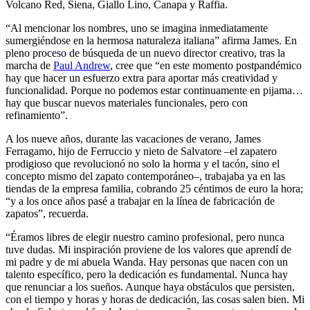
Volcano Red, Siena, Giallo Lino, Canapa y Raffia.
“Al mencionar los nombres, uno se imagina inmediatamente
sumergiéndose en la hermosa naturaleza italiana” afirma James. En
pleno proceso de búsqueda de un nuevo director creativo, tras la
marcha de
Paul Andrew
, cree que “en este momento postpandémico
hay que hacer un esfuerzo extra para aportar más creatividad y
funcionalidad. Porque no podemos estar continuamente en pijama…
hay que buscar nuevos materiales funcionales, pero con
refinamiento”.
A los nueve años, durante las vacaciones de verano, James
Ferragamo, hijo de Ferruccio y nieto de Salvatore –el zapatero
prodigioso que revolucionó no solo la horma y el tacón, sino el
concepto mismo del zapato contemporáneo–, trabajaba ya en las
tiendas de la empresa familia, cobrando 25 céntimos de euro la hora;
“y a los once años pasé a trabajar en la línea de fabricación de
zapatos”, recuerda.
“Éramos libres de elegir nuestro camino profesional, pero nunca
tuve dudas. Mi inspiración proviene de los valores que aprendí de
mi padre y de mi abuela Wanda. Hay personas que nacen con un
talento específico, pero la dedicación es fundamental. Nunca hay
que renunciar a los sueños. Aunque haya obstáculos que persisten,
con el tiempo y horas y horas de dedicación, las cosas salen bien. Mi