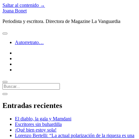
Saltar al contenido →
Joana Bonet
Periodista y escritora. Directora de Magazine La Vanguardia
abrir
menú
Autorretrato…
twitter
facebook
instagram
linkedin
Buscar
Barra
abrir
lateral
barra
Entradas recientes
lateral
El diablo, la gala y Mamdani
Escritores sin buhardilla
¡Qué bien estoy sola!
Lorenzo Bertelli: “La actual polarización de la riqueza es una