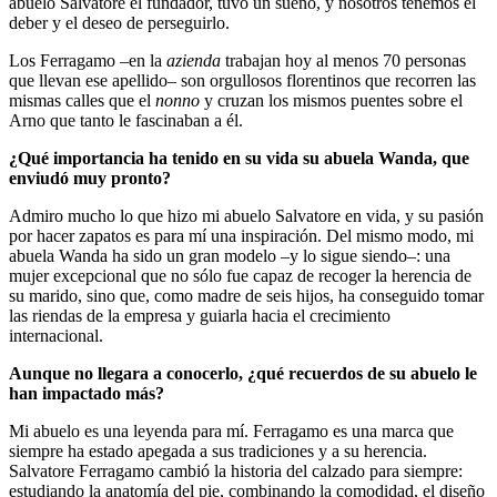
abuelo Salvatore el fundador, tuvo un sueño, y nosotros tenemos el
deber y el deseo de perseguirlo.
Los Ferragamo –en la
azienda
trabajan hoy al menos 70 personas
que llevan ese apellido– son orgullosos florentinos que recorren las
mismas calles que el
nonno
y cruzan los mismos puentes sobre el
Arno que tanto le fascinaban a él.
¿Qué importancia ha tenido en su vida su abuela Wanda, que
enviudó muy pronto?
Admiro mucho lo que hizo mi abuelo Salvatore en vida, y su pasión
por hacer zapatos es para mí una inspiración. Del mismo modo, mi
abuela Wanda ha sido un gran modelo –y lo sigue siendo–: una
mujer excepcional que no sólo fue capaz de recoger la herencia de
su marido, sino que, como madre de seis hijos, ha conseguido tomar
las riendas de la empresa y guiarla hacia el crecimiento
internacional.
Aunque no llegara a conocerlo, ¿qué recuerdos de su abuelo le
han impactado más?
Mi abuelo es una leyenda para mí. Ferragamo es una marca que
siempre ha estado apegada a sus tradiciones y a su herencia.
Salvatore Ferragamo cambió la historia del calzado para siempre:
estudiando la anatomía del pie, combinando la comodidad, el diseño