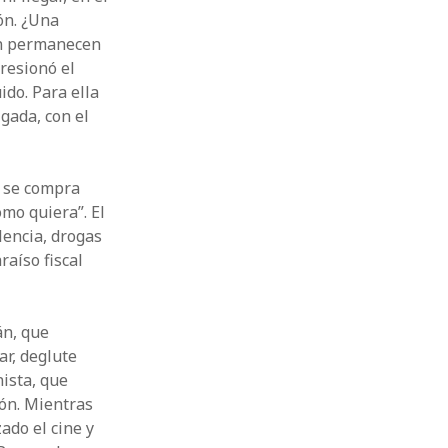
ión. ¿Una
ún permanecen
resionó el
ido. Para ella
gada, con el
e se compra
mo quiera”. El
lencia, drogas
raíso fiscal
án, que
ar, deglute
nista, que
ión. Mientras
ado el cine y