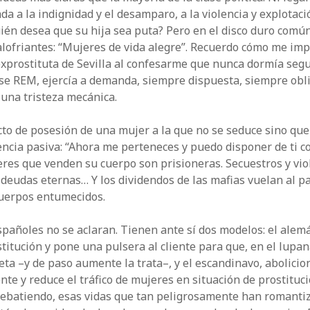
a a la indignidad y el ­desamparo, a la violencia y explotac
ién desea que su hija sea puta? Pero en el disco duro com
lofriantes: “Mujeres de vida alegre”. Recuerdo cómo me imp
exprostituta de Sevilla al confesarme que nunca dormía segu
fase REM, ejercía a demanda, siempre dispuesta, siempre obli
 una tristeza mecánica.
cto de posesión de una mujer a la que no se seduce sino qu
encia pasiva: “Ahora me perteneces y puedo disponer de ti co
res que venden su cuerpo son prisioneras. Secuestros y vio
 deudas eternas… Y los dividendos de las mafias vuelan al pa
cuerpos entumecidos.
españoles no se aclaran. Tienen ante sí dos modelos: el alem
stitución y pone una pulsera al cliente para que, en el lupan
eta –y de paso aumente la trata–, y el escandinavo, aboli­cio
ente y reduce el tráfico de mujeres en situación de prostituc
debatiendo, esas vidas que tan peligrosamente han romantiz