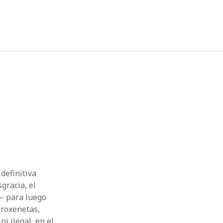
twitter
facebook
instagram
linkedin
definitiva
gracia, el
– para luego
proxenetas,
ni ilegal, en el