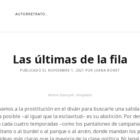
AUTORRETRATO…
ORÍAS
Las últimas de la fila
ías
Buscar
PUBLICADO EL NOVIEMBRE 1, 2021 POR JOANA BONET
Artem Gavrysh. Unsplash
mos a la prostitución en el diván para buscarle una salida 
 posible –al igual que la esclavitud– es su abolición. Por des
a cada cuatro temporadas –como los pantalones de campana
sótano o al burdel o al parque o al arcén, donde mandan los 
ideas más claras que la mayoría de la clase política. Ni ­legal 