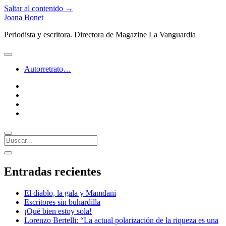
Saltar al contenido →
Joana Bonet
Periodista y escritora. Directora de Magazine La Vanguardia
abrir
menú
Autorretrato…
twitter
facebook
instagram
linkedin
Buscar
Barra
abrir
lateral
barra
Entradas recientes
lateral
El diablo, la gala y Mamdani
Escritores sin buhardilla
¡Qué bien estoy sola!
Lorenzo Bertelli: “La actual polarización de la riqueza es una