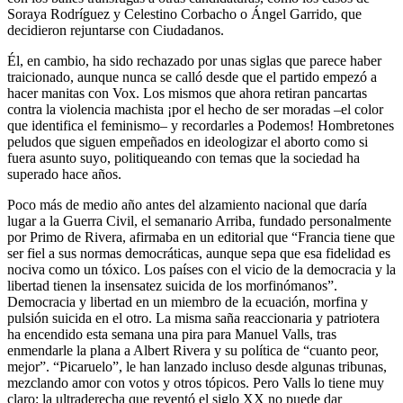
Soraya Rodríguez y Celestino Corbacho o Ángel Garrido, que
decidieron rejuntarse con Ciudadanos.
Él, en cambio, ha sido rechazado por unas siglas que parece haber
traicionado, aunque nunca se calló desde que el partido empezó a
hacer manitas con Vox. Los mismos que ahora re­tiran pancartas
contra la violencia ­machista ¡por el hecho de ser moradas –el color
que identifica el feminismo– y recordarles a Podemos! Hombretones
peludos que siguen empeñados en ideologizar el aborto como si
fuera asunto suyo, politiqueando con temas que la sociedad ha
superado hace años.
Poco más de medio año antes del alzamiento nacional que daría
lugar a la Guerra Civil, el semanario Arriba, fundado personalmente
por Primo de Rivera, afirmaba en un editorial que “Francia tiene que
ser fiel a sus normas democráticas, aunque sepa que esa fidelidad es
nociva como un tóxico. Los países con el vicio de la democracia y la
libertad tienen la insensatez suicida de los morfinómanos”.
Democracia y libertad en un miembro de la ecuación, morfina y
pulsión suicida en el otro. La misma saña reaccionaria y patriotera
ha encendido esta semana una pira para Manuel Valls, tras
enmendarle la plana a Albert Rivera y su política de “cuanto peor,
mejor”. “Picaruelo”, le han lanzado incluso desde algunas tribunas,
mezclando amor con votos y otros tópicos. Pero Valls lo tiene muy
claro: la ultraderecha que reventó el siglo XX no puede dar