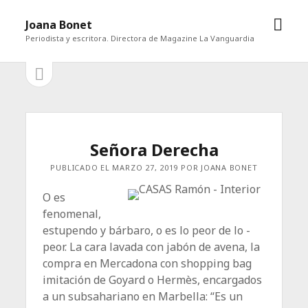
abrir
Joana Bonet
men
Periodista y escritora. Directora de Magazine La Vanguardia
abrir
Barra
barra
lateral
lateral
Señora Derecha
PUBLICADO EL MARZO 27, 2019 POR JOANA BONET
O es
fenomenal,
estupendo y bárbaro, o es lo peor de lo ­
peor. La cara lavada con jabón de avena, la
compra en Mercadona con shopping bag
imitación de Goyard o Hermès, encargados
a un subsahariano en Marbella: “Es un