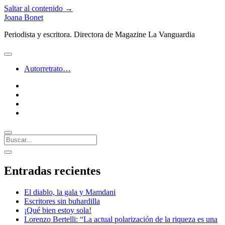
Saltar al contenido →
Joana Bonet
Periodista y escritora. Directora de Magazine La Vanguardia
abrir
menú
Autorretrato…
twitter
facebook
instagram
linkedin
Buscar
Barra
abrir
lateral
barra
Entradas recientes
lateral
El diablo, la gala y Mamdani
Escritores sin buhardilla
¡Qué bien estoy sola!
Lorenzo Bertelli: “La actual polarización de la riqueza es una