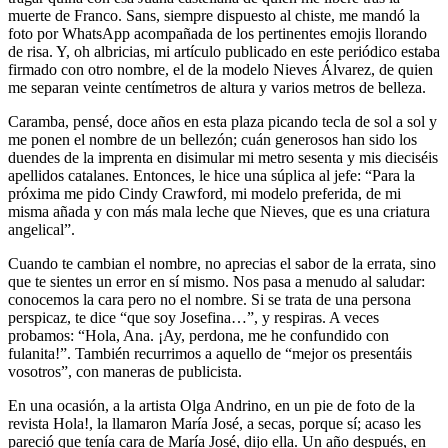
muerte de Franco. Sans, siempre dispuesto al chiste, me mandó la
foto por WhatsApp acompañada de los pertinentes emojis llorando
de risa. Y, oh albricias, mi artículo publicado en este periódico estaba
firmado con otro nombre, el de la modelo Nieves Álvarez, de quien
me separan veinte centímetros de altura y varios metros de belleza.
Caramba, pensé, doce años en esta plaza picando tecla de sol a sol y
me ponen el nombre de un bellezón; cuán generosos han sido los
duendes de la imprenta en disimular mi metro sesenta y mis dieciséis
apellidos catalanes. Entonces, le hice una súplica al jefe: “Para la
próxima me pido Cindy Crawford, mi modelo preferida, de mi
misma añada y con más mala leche que Nieves, que es una criatura
angelical”.
Cuando te cambian el nombre, no aprecias el sabor de la errata, sino
que te sientes un error en sí mismo. Nos pasa a menudo al saludar:
conocemos la cara pero no el nombre. Si se trata de una persona
perspicaz, te dice “que soy Josefina…”, y respiras. A veces
probamos: “Hola, Ana. ¡Ay, perdona, me he confundido con
fulanita!”. También recurrimos a aquello de “mejor os presentáis
vosotros”, con maneras de publicista.
En una ocasión, a la artista Olga Andrino, en un pie de foto de la
revista Hola!, la llamaron María José, a secas, porque sí; acaso les
pareció que tenía cara de María José, dijo ella. Un año después, en