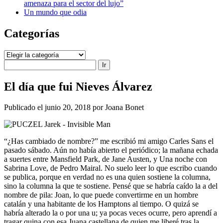
amenaza para el sector del lujo”
Un mundo que odia
Categorías
Categorías
Buscar
El día que fui Nieves Álvarez
Publicado el junio 20, 2018 por Joana Bonet
“¿Has cambiado de nombre?” me escribió mi amigo Carles Sans el
pasado sábado. Aún no había abierto el periódico; la mañana echada
a suertes entre Mansfield Park, de Jane Austen, y Una noche con
Sabrina Love, de Pedro Mairal. No suelo leer lo que escribo cuando
se publica, porque en verdad no es una quien sostiene la columna,
sino la columna la que te sostiene. Pensé que se habría caído la a del
nombre de pila: Joan, lo que puede convertirme en un hombre
catalán y una habitante de los Hamptons al tiempo. O quizá se
habría alterado la o por una u; ya pocas veces ocurre, pero aprendí a
tragar quina con esa Juana castellana de quien me liberé tras la