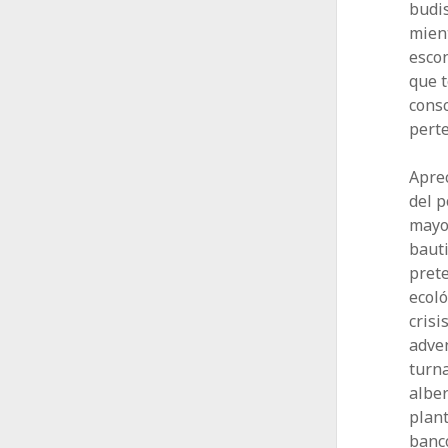
budis
mient
escon
que 
consc
perte
Aprec
del p
mayor
baut
prete
ecoló
crisi
adve
turna
alber
plant
banc