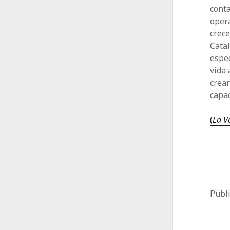
conta
oper
crec
Catal
espec
vida 
crear
capac
(
La V
Publ