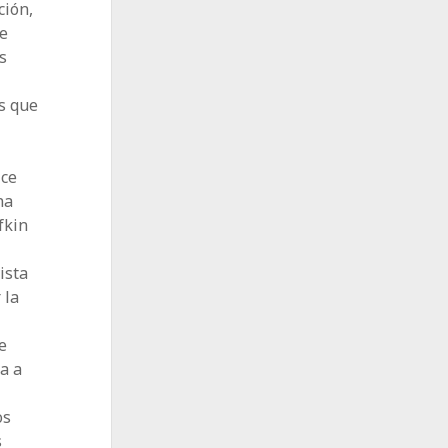
ción,
se
s
s que
ice
na
fkin
ista
 la
e
a a
os
s