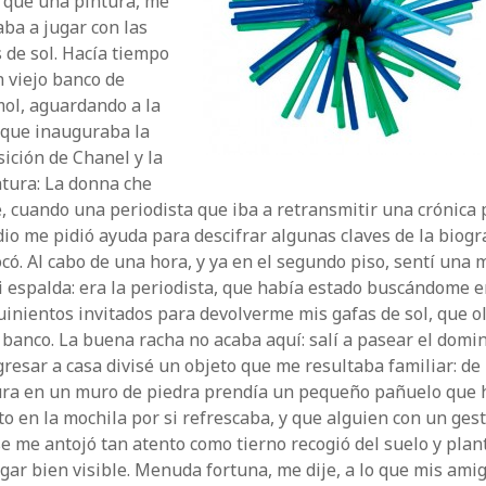
l que una pintura, me
aba a jugar con las
 de sol. Hacía tiempo
 viejo banco de
ol, aguardando a la
 que inauguraba la
ición de Chanel y la
atura: La donna che
, cuando una periodista que iba a retransmitir una crónica 
dio me pidió ayuda para descifrar algunas claves de la biogr
có. Al cabo de una hora, y ya en el segundo piso, sentí una
 espalda: era la periodista, que había estado buscándome e
uinientos invitados para devolverme mis gafas de sol, que o
 banco. La buena racha no acaba aquí: salí a pasear el domin
gresar a casa divisé un objeto que me resultaba familiar: de
ura en un muro de piedra prendía un pequeño pañuelo que 
o en la mochila por si refrescaba, y que alguien con un ges
e me antojó tan atento como tierno recogió del suelo y plan
gar bien visible. Menuda fortuna, me dije, a lo que mis ami