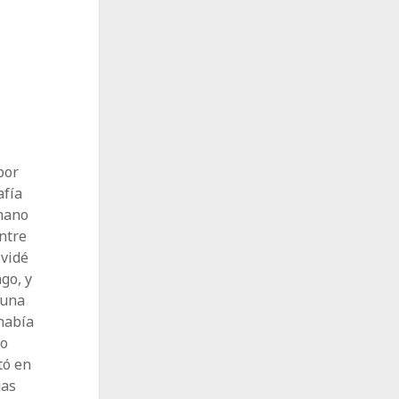
por
afía
 mano
ntre
lvidé
go, y
 una
había
to
tó en
gas