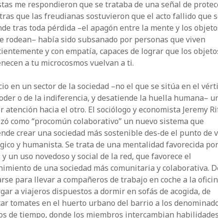
tas me respondieron que se trataba de una señal de protec
ras que las freudianas sostuvieron que el acto fallido que 
de tras toda pérdida –el apagón entre la mente y los objeto
te rodean– había sido subsanado por personas que viven
ientemente y con empatía, capaces de lograr que los objeto
necen a tu microcosmos vuelvan a ti.
io en un sector de la sociedad –no el que se sitúa en el vért
oder o de la indiferencia, y desatiende la huella humana– u
 atención hacia el otro. El sociólogo y economista Jeremy Ri
izó como “procomún colaborativo” un nuevo sistema que
nde crear una sociedad más sostenible des-de el punto de v
gico y humanista. Se trata de una mentalidad favorecida por
s y un uso novedoso y social de la red, que favorece el
nimiento de una sociedad más comunitaria y colaborativa. D
rse para llevar a compañeros de trabajo en coche a la oficin
gar a viajeros dispuestos a dormir en sofás de acogida, de
ar tomates en el huerto urbano del barrio a los denominad
os de tiempo, donde los miembros intercambian habilidade