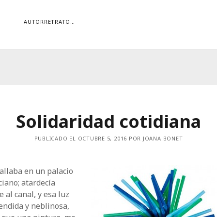
AUTORRETRATO…
ORÍAS
ías
Buscar
Solidaridad cotidiana
PUBLICADO EL OCTUBRE 5, 2016 POR JOANA BONET
allaba en un palacio
iano; atardecía
e al canal, y esa luz
endida y neblinosa,