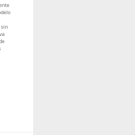
mente
odelo
 sin
va
de
s