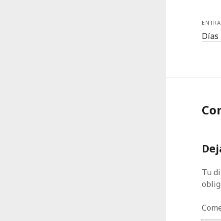
ENTRA
Días 
Co
Dej
Tu di
obli
Come