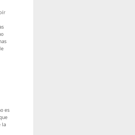
oír
as
mo
mas
le
no es
 que
 la