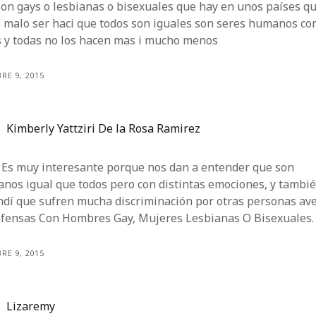
on gays o lesbianas o bisexuales que hay en unos países q
s malo ser haci que todos son iguales son seres humanos c
s y todas no los hacen mas i mucho menos
RE 9, 2015
Kimberly Yattziri De la Rosa Ramirez
 Es muy interesante porque nos dan a entender que son
nos igual que todos pero con distintas emociones, y tambi
ndí que sufren mucha discriminación por otras personas av
ofensas Con Hombres Gay, Mujeres Lesbianas O Bisexuales.
RE 9, 2015
Lizaremy