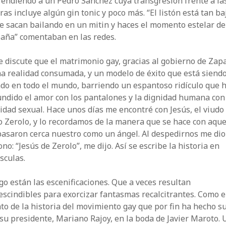
endiendo a un Pedro Sánchez cuya transgresión frente a la
as incluye algún gin tonic y poco más. “El listón está tan ba
e sacan bailando en un mitin y haces el momento estelar de
aña” comentaban en las redes.
 discute que el matrimonio gay, gracias al gobierno de Zapa
a realidad consumada, y un modelo de éxito que está siend
do en todo el mundo, barriendo un espantoso ridículo que 
ndido el amor con los pantalones y la dignidad humana con
idad sexual. Hace unos días me encontré con Jesús, el viudo
 Zerolo, y lo recordamos de la manera que se hace con aque
pasaron cerca nuestro como un ángel. Al despedirnos me dio
ono: “Jesús de Zerolo”, me dijo. Así se escribe la historia en
sculas.
go están las escenificaciones. Que a veces resultan
scindibles para exorcizar fantasmas recalcitrantes. Como e
to de la historia del movimiento gay que por fin ha hecho su
 su presidente, Mariano Rajoy, en la boda de Javier Maroto.