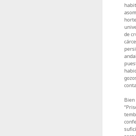
habit
asomb
horte
unive
de cr
cárce
persi
andal
puest
habid
gozo
conta
Bien
“Pris
temb
confe
sufic