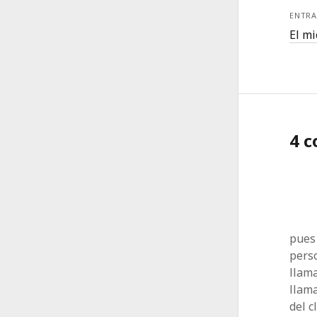
ENTRA
El m
4 
pues
pers
llama
llama
del c