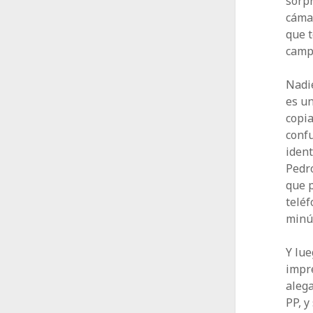
sorpr
cámar
que t
camp
Nadie
es un
copia
confu
ident
Pedro
que 
teléf
minú
Y lue
impre
alega
PP, y