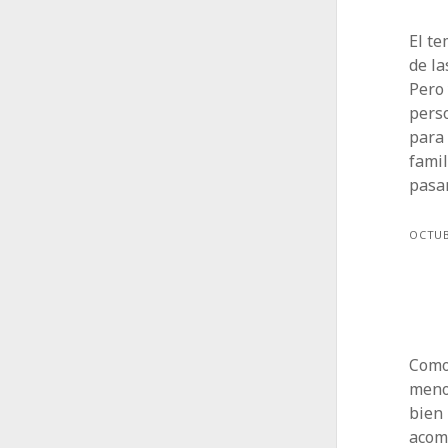
El te
de la
Pero 
pers
para
famil
pasa
OCTUB
Como 
menos
bien 
acom