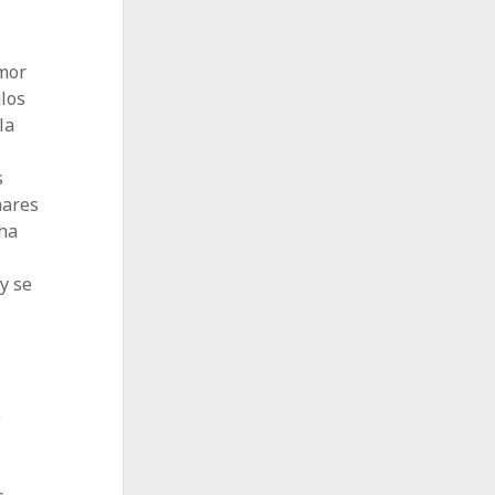
amor
los
la
s
nares
 ha
y se
e