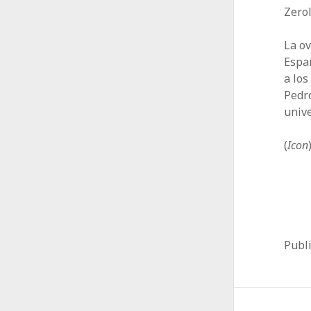
Zerol
La ov
Espa
a los
Pedro
unive
(
Icon
Publ