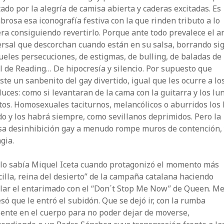
ado por la alegría de camisa abierta y caderas excitadas. Es
rosa esa iconografía festiva con la que rinden tributo a lo
ra consiguiendo revertirlo. Porque ante todo prevalece el 
rsal que descorchan cuando están en su salsa, borrando sig
ueles persecuciones, de estigmas, de bulling, de baladas de 
l de Reading… De hipocresía y silencio. Por supuesto que
ste un sanbenito del gay divertido, igual que les ocurre a lo
uces: como si levantaran de la cama con la guitarra y los lu
os. Homosexuales taciturnos, melancólicos o aburridos los
o y los habrá siempre, como sevillanos deprimidos. Pero la
sa desinhibición gay a menudo rompe muros de contención, 
gia.
 lo sabía Miquel Iceta cuando protagonizó el momento más
cilla, reina del desierto” de la campaña catalana haciendo
lar el entarimado con el “Don´t Stop Me Now” de Queen. M
só que le entró el subidón. Que se dejó ir, con la rumba
iente en el cuerpo para no poder dejar de moverse,