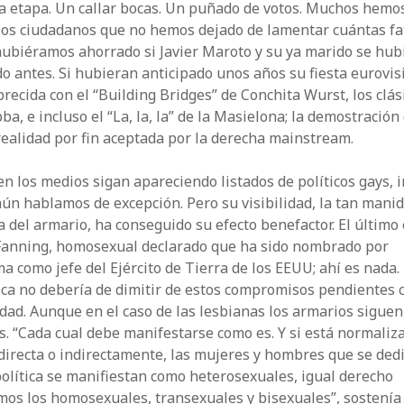
a etapa. Un callar bocas. Un puñado de votos. Muchos hemo
 los ciudadanos que no hemos dejado de lamentar cuántas fa
hubiéramos ahorrado si Javier Maroto y su ya marido se hub
o antes. Si hubieran anticipado unos años su fiesta eurovis
recida con el “Building Bridges” de Conchita Wurst, los clás
ba, e incluso el “La, la, la” de la Masielona; la demostración
ealidad por fin aceptada por la derecha mainstream.
n los medios sigan apareciendo listados de políticos gays, i
ún hablamos de excepción. Pero su visibilidad, la tan mani
a del armario, ha conseguido su efecto benefactor. El último
 Fanning, homosexual declarado que ha sido nombrado por
 como jefe del Ejército de Tierra de los EEUU; ahí es nada.
ica no debería de dimitir de estos compromisos pendientes c
dad. Aunque en el caso de las lesbianas los armarios siguen
s. “Cada cual debe manifestarse como es. Y si está normaliz
directa o indirectamente, las mujeres y hombres que se ded
política se manifiestan como heterosexuales, igual derecho
mos los homosexuales, transexuales y bisexuales”, sostenía