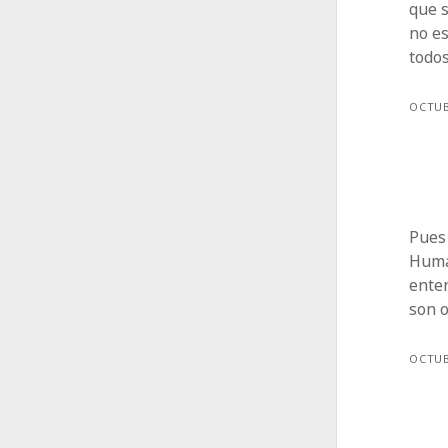
que s
no e
todo
OCTUB
Pues
Huma
ente
son 
OCTUB