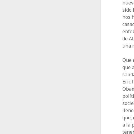
nuev
sido
nos 
casad
enfeb
de Ab
una r
Que e
que a
salid
Eric
Obama
polít
socie
lleno
que, 
a la 
tene