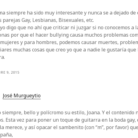
ma siempre ha sido muy interesante y nunca se a dejado de 
s parejas Gay, Lesbianas, Bisexuales, etc.
yo digo que no ahí que criticar ni juzgar si no conocemos a l
onas por que el hacer bullying causa muchos problemas co
 mujeres y para hombres, podemos causar muertes, proble
iares muchas cosas que creo yo que a nadie le gustaría que 
ra.
RE 9, 2015
José Murgueytio
siempre, bello y polícromo su estilo, Joana. Y el contenido 
. Esta vez para poner un toque de guitarra en la boda gay,
la merece, y así opacar el sambenito (con “m”, por favor) que
paña,