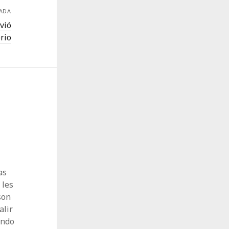
RADA
vió
rio
as
 les
son
alir
endo