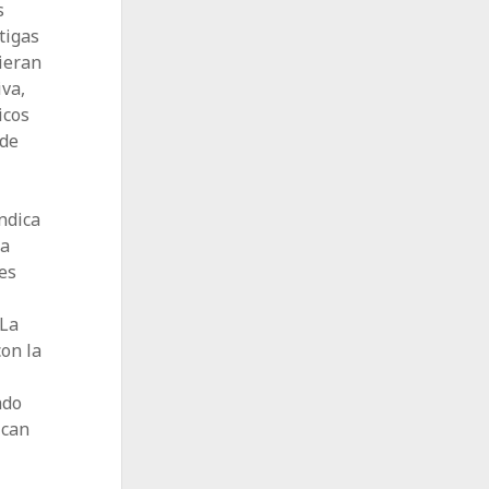
s
tigas
ieran
iva,
icos
 de
ndica
da
 es
 La
on la
ado
ican