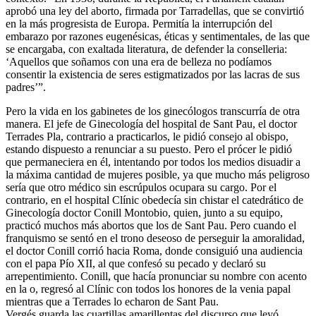
aprobó una ley del aborto, firmada por Tarradellas, que se convirtió
en la más progresista de Europa. Permitía la interrupción del
embarazo por razones eugenésicas, éticas y sentimentales, de las que
se encargaba, con exaltada literatura, de defender la conselleria:
‘Aquellos que soñamos con una era de belleza no podíamos
consentir la existencia de seres estigmatizados por las lacras de sus
padres’”.
Pero la vida en los gabinetes de los ginecólogos transcurría de otra
manera. El jefe de Ginecología del hospital de Sant Pau, el doctor
Terrades Pla, contrario a practicarlos, le pidió consejo al obispo,
estando dispuesto a renunciar a su puesto. Pero el prócer le pidió
que permaneciera en él, intentando por todos los medios disuadir a
la máxima cantidad de mujeres posible, ya que mucho más peligroso
sería que otro médico sin escrúpulos ocupara su cargo. Por el
contrario, en el hospital Clínic obedecía sin chistar el catedrático de
Ginecología doctor Conill Montobio, quien, junto a su equipo,
practicó muchos más abortos que los de Sant Pau. Pero cuando el
franquismo se sentó en el trono deseoso de perseguir la amoralidad,
el doctor Conill corrió hacia Roma, donde consiguió una audiencia
con el papa Pío XII, al que confesó su pecado y declaró su
arrepentimiento. Conill, que hacía pronunciar su nombre con acento
en la o, regresó al Clínic con todos los honores de la venia papal
mientras que a Terrades lo echaron de Sant Pau.
Vergés guarda las cuartillas amarillentas del discurso que leyó