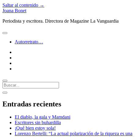
Saltar al contenido →
Joana Bonet
Periodista y escritora. Directora de Magazine La Vanguardia
abrir
menú
Autorretrato…
twitter
facebook
instagram
linkedin
Buscar
Barra
abrir
lateral
barra
Entradas recientes
lateral
El diablo, la gala y Mamdani
Escritores sin buhardilla
¡Qué bien estoy sola!
Lorenzo Bertelli: “La actual polarización de la riqueza es una