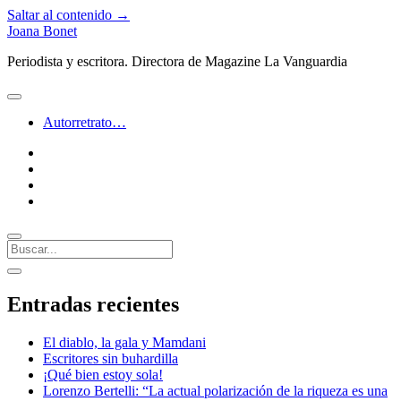
Saltar al contenido →
Joana Bonet
Periodista y escritora. Directora de Magazine La Vanguardia
abrir
menú
Autorretrato…
twitter
facebook
instagram
linkedin
Buscar
Barra
abrir
lateral
barra
Entradas recientes
lateral
El diablo, la gala y Mamdani
Escritores sin buhardilla
¡Qué bien estoy sola!
Lorenzo Bertelli: “La actual polarización de la riqueza es una