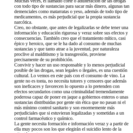
Muchas veces, el llamado corte o adulteración de las drogas
con todo tipo de sustancias para sacar más dinero, algunas tan
demenciales como matarratas o yeso, además de todo tipo de
medicamentos, es más perjudicial que la propia sustancia
narcótica.
Creo, no obstante, que antes de legalizarlas se debe tener una
información y educación rigurosa y veraz sobre sus efectos y
consecuencias. También creo que el tratamiento mítico, casi
épico y heroico, que se le ha dado al consumo de muchas
sustancias y que tanto atrae a la juventud, por naturaleza
proclive al malditismo y la transgresión, proviene
precisamente de su prohibición.
Convivir y hacer un uso responsable y lo menos perjudicial
posible de las drogas, sean legales o ilegales, es una cuestión
cultural. Lo vemos en este país con el consumo de vino. La
gente no es tonta, no necesita tutores y censores que además
son ineficaces y favorecen lo opuesto a lo pretenden con
efectos secundarios como una criminalidad tremendamente
poderosa capaz de poner en jaque a gobiernos enteros o unas
sustancias distribuidas por gente sin ética que no pasan ni el
más mínimo control sanitario y son enormemente más
perjudiciales que si estuvieran legalizadas y sometidas a un
control farmacéutico y químico.
La gente necesita formación e información veraz y a partir de
ella muy pocos son los que elegirán el suicidio lento de la