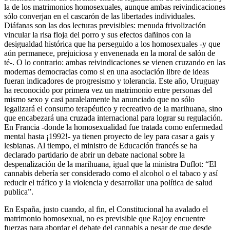
la de los matrimonios homosexuales, aunque ambas reivindicaciones
sólo converjan en el cascarón de las libertades individuales.
Diáfanas son las dos lecturas previsibles: menuda frivolización
vincular la risa floja del porro y sus efectos dañinos con la
desigualdad histórica que ha perseguido a los homosexuales -y que
aún permanece, prejuiciosa y envenenada en la moral de salón de
té-. O lo contrario: ambas reivindicaciones se vienen cruzando en las
modernas democracias como si en una asociación libre de ideas
fueran indicadores de progresismo y tolerancia. Este año, Uruguay
ha reconocido por primera vez un matrimonio entre personas del
mismo sexo y casi paralelamente ha anunciado que no sólo
legalizará el consumo terapéutico y recreativo de la marihuana, sino
que encabezará una cruzada internacional para lograr su regulación.
En Francia -donde la homosexualidad fue tratada como enfermedad
mental hasta ¡1992!- ya tienen proyecto de ley para casar a gais y
lesbianas. Al tiempo, el ministro de Educación francés se ha
declarado partidario de abrir un debate nacional sobre la
despenalización de la marihuana, igual que la ministra Duflot: “El
cannabis debería ser considerado como el alcohol o el tabaco y así
reducir el tráfico y la violencia y desarrollar una política de salud
publica”.
En España, justo cuando, al fin, el Constitucional ha avalado el
matrimonio homosexual, no es previsible que Rajoy encuentre
fuerzas para abordar el debate del cannabis a pesar de que desde