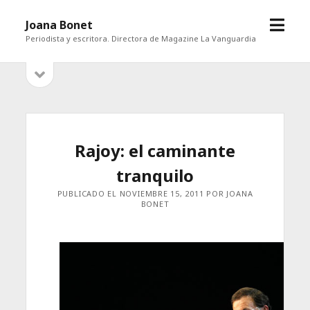
abrir
Joana Bonet
menú
Periodista y escritora. Directora de Magazine La Vanguardia
abrir
Barra
barra
lateral
lateral
Rajoy: el caminante
tranquilo
PUBLICADO EL NOVIEMBRE 15, 2011 POR JOANA
BONET