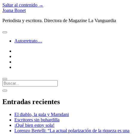
Saltar al contenido →
Joana Bonet
Periodista y escritora. Directora de Magazine La Vanguardia
abrir
menú
Autorretrato…
twitter
facebook
instagram
linkedin
Buscar
Barra
abrir
lateral
barra
Entradas recientes
lateral
El diablo, la gala y Mamdani
Escritores sin buhardilla
¡Qué bien estoy sola!
Lorenzo Bertelli: “La actual polarización de la riqueza es una