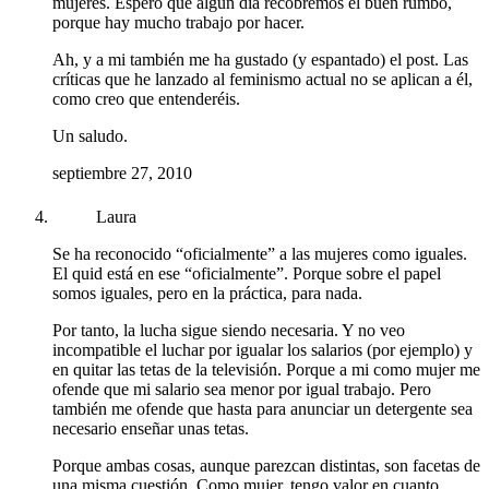
mujeres. Espero que algún día recobremos el buen rumbo,
porque hay mucho trabajo por hacer.
Ah, y a mi también me ha gustado (y espantado) el post. Las
críticas que he lanzado al feminismo actual no se aplican a él,
como creo que entenderéis.
Un saludo.
septiembre 27, 2010
Laura
Se ha reconocido “oficialmente” a las mujeres como iguales.
El quid está en ese “oficialmente”. Porque sobre el papel
somos iguales, pero en la práctica, para nada.
Por tanto, la lucha sigue siendo necesaria. Y no veo
incompatible el luchar por igualar los salarios (por ejemplo) y
en quitar las tetas de la televisión. Porque a mi como mujer me
ofende que mi salario sea menor por igual trabajo. Pero
también me ofende que hasta para anunciar un detergente sea
necesario enseñar unas tetas.
Porque ambas cosas, aunque parezcan distintas, son facetas de
una misma cuestión. Como mujer, tengo valor en cuanto