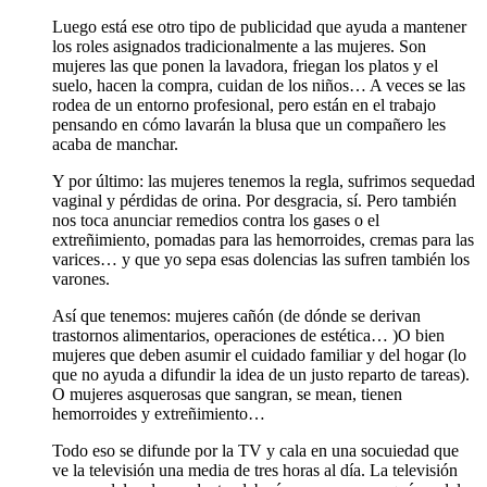
Luego está ese otro tipo de publicidad que ayuda a mantener
los roles asignados tradicionalmente a las mujeres. Son
mujeres las que ponen la lavadora, friegan los platos y el
suelo, hacen la compra, cuidan de los niños… A veces se las
rodea de un entorno profesional, pero están en el trabajo
pensando en cómo lavarán la blusa que un compañero les
acaba de manchar.
Y por último: las mujeres tenemos la regla, sufrimos sequedad
vaginal y pérdidas de orina. Por desgracia, sí. Pero también
nos toca anunciar remedios contra los gases o el
extreñimiento, pomadas para las hemorroides, cremas para las
varices… y que yo sepa esas dolencias las sufren también los
varones.
Así que tenemos: mujeres cañón (de dónde se derivan
trastornos alimentarios, operaciones de estética… )O bien
mujeres que deben asumir el cuidado familiar y del hogar (lo
que no ayuda a difundir la idea de un justo reparto de tareas).
O mujeres asquerosas que sangran, se mean, tienen
hemorroides y extreñimiento…
Todo eso se difunde por la TV y cala en una socuiedad que
ve la televisión una media de tres horas al día. La televisión