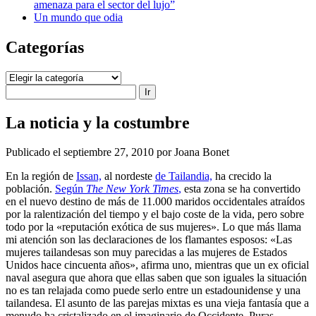
amenaza para el sector del lujo”
Un mundo que odia
Categorías
Categorías
Buscar
La noticia y la costumbre
Publicado el septiembre 27, 2010 por Joana Bonet
En la región de
Issan,
al nordeste
de Tailandia,
ha crecido la
población.
Según
The New York Times
,
esta zona se ha convertido
en el nuevo destino de más de 11.000 maridos occidentales atraídos
por la ralentización del tiempo y el bajo coste de la vida, pero sobre
todo por la «reputación exótica de sus mujeres». Lo que más llama
mi atención son las declaraciones de los flamantes esposos: «Las
mujeres tailandesas son muy parecidas a las mujeres de Estados
Unidos hace cincuenta años», afirma uno, mientras que un ex oficial
naval asegura que ahora que ellas saben que son iguales la situación
no es tan relajada como puede serlo entre un estadounidense y una
tailandesa. El asunto de las parejas mixtas es una vieja fantasía que a
menudo ha cristalizado en el imaginario de Occidente. Puras