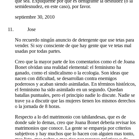
que sea. Explíqueme por qué es denigrante la desnudez (o la
semidesnudez, en este caso), por favor.
septiembre 30, 2010
Jose
No recuerdo ningún anuncio de detergente que use tetas para
vender. Si soy consciente de que hay gente que ve tetas mal
usadas por todas partes.
Creo que la mayor parte de los comentarios como el de Joana
Bonet olvidan una realidad elemental: el feminismo ha
ganado, como el sindicalismo o la ecologia. Son ideas que
nacen con dificultad, se desarrollan contra enemigos
poderosos y acaban siendo asimiladas. En términos históricos,
el feminismo ha sido asimilado en un segundo. Quedan
batallas puntuales, pero el principio nadie lo discute. Nadie se
trave ya a discutir que las mujeres tienen los mismos derechos
o la jornada de 8 horas.
Respecto a lo del matrimonio con tahilandesas, que es de
donde sale lo demas, creo que Joana Bonet deberia revisar los
matrimonios que conoce. La gente se empareja por criterios
subjetivos y hay muchos que lo hacen con alguien mas tonto,