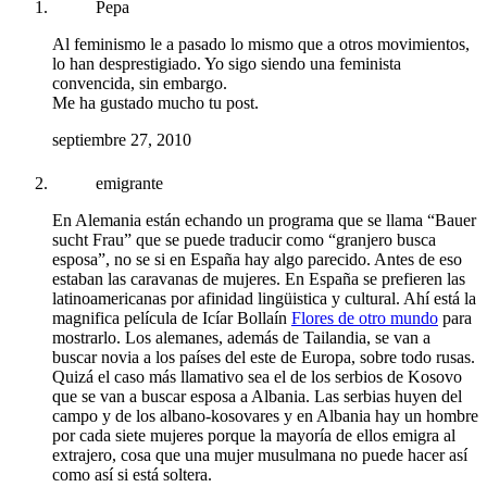
Pepa
Al feminismo le a pasado lo mismo que a otros movimientos,
lo han desprestigiado. Yo sigo siendo una feminista
convencida, sin embargo.
Me ha gustado mucho tu post.
septiembre 27, 2010
emigrante
En Alemania están echando un programa que se llama “Bauer
sucht Frau” que se puede traducir como “granjero busca
esposa”, no se si en España hay algo parecido. Antes de eso
estaban las caravanas de mujeres. En España se prefieren las
latinoamericanas por afinidad lingüistica y cultural. Ahí está la
magnifica película de Icíar Bollaín
Flores de otro mundo
para
mostrarlo. Los alemanes, además de Tailandia, se van a
buscar novia a los países del este de Europa, sobre todo rusas.
Quizá el caso más llamativo sea el de los serbios de Kosovo
que se van a buscar esposa a Albania. Las serbias huyen del
campo y de los albano-kosovares y en Albania hay un hombre
por cada siete mujeres porque la mayoría de ellos emigra al
extrajero, cosa que una mujer musulmana no puede hacer así
como así si está soltera.