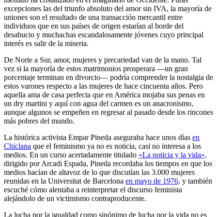
excepciones las del triunfo absoluto del amor sin IVA, la mayoría de
uniones son el resultado de una transacción mercantil entre
individuos que en sus países de origen estarían al borde del
desahucio y muchachas escandalosamente jóvenes cuyo principal
interés es salir de la miseria.
De Norte a Sur, amor, mujeres y precariedad van de la mano. Tal
vez si la mayoría de estos matrimonios prosperara —un gran
porcentaje terminan en divorcio— podría comprender la nostalgia de
estos varones respecto a las mujeres de hace cincuenta años. Pero
aquella ama de casa perfecta que en América mojaba sus penas en
un dry martini y aquí con agua del carmen es un anacronismo,
aunque algunos se empeñen en regresar al pasado desde los rincones
más pobres del mundo.
La histórica activista Empar Pineda aseguraba hace unos días
en
Chiclana
que el feminismo ya no es noticia, casi no interesa a los
medios. En un curso acertadamente titulado
«La noticia y la vida»,
dirigido por Arcadi Espada, Pineda recordaba los tiempos en que los
medios hacían de altavoz de lo que discutían las 3.000 mujeres
reunidas en la Universitat de Barcelona
en mayo de 1976,
y también
escuché cómo alentaba a reinterpretar el discurso feminista
alejándolo de un victimismo contraproducente.
La lucha por la igualdad como sinónimo de lucha por la vida no es