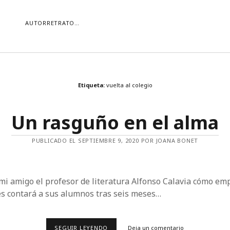
AUTORRETRATO…
ORÍAS
Etiqueta:
vuelta al colegio
ías
Buscar
Un rasguño en el alma
PUBLICADO EL SEPTIEMBRE 9, 2020 POR JOANA BONET
mi amigo el profesor de literatura Alfonso Calavia cómo em
es contará a sus alumnos tras seis meses…
UN
SEGUIR LEYENDO
Deja un comentario