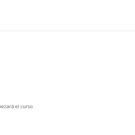
twitter
facebook
instagram
linkedin
pezará el curso