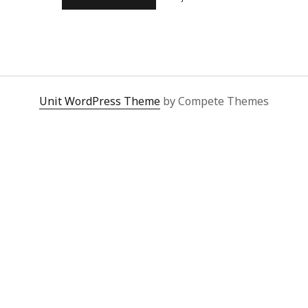
RASGUÑO
EN
EL
ALMA
Unit WordPress Theme
by Compete Themes