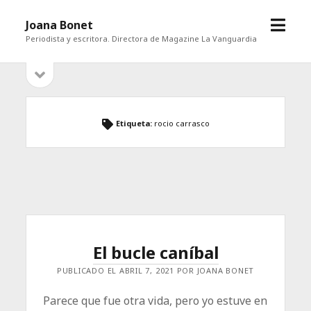
abrir
Joana Bonet
menú
Periodista y escritora. Directora de Magazine La Vanguardia
abrir
Barra
barra
lateral
lateral
Etiqueta:
rocio carrasco
El bucle caníbal
PUBLICADO EL ABRIL 7, 2021 POR JOANA BONET
Parece que fue otra vida, pero yo estuve en