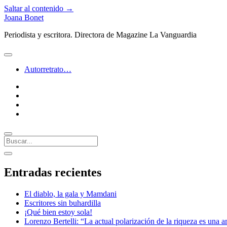
Saltar al contenido →
Joana Bonet
Periodista y escritora. Directora de Magazine La Vanguardia
abrir
menú
Autorretrato…
twitter
facebook
instagram
linkedin
Buscar
Barra
abrir
lateral
barra
Entradas recientes
lateral
El diablo, la gala y Mamdani
Escritores sin buhardilla
¡Qué bien estoy sola!
Lorenzo Bertelli: “La actual polarización de la riqueza es una a